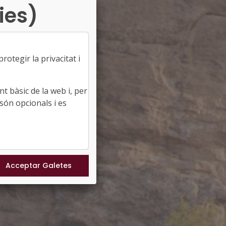
ies)
otegir la privacitat i
t bàsic de la web i, per
són opcionals i es