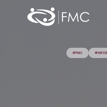
#FMC
#INFO