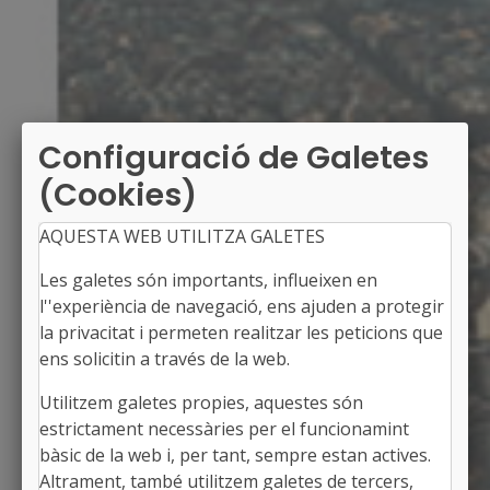
Configuració de Galetes
(Cookies)
AQUESTA WEB UTILITZA GALETES
Les galetes són importants, influeixen en
l''experiència de navegació, ens ajuden a protegir
la privacitat i permeten realitzar les peticions que
ens solicitin a través de la web.
Utilitzem galetes propies, aquestes són
LLINARS DEL VALLÈS
estrictament necessàries per el funcionamint
Alcalde: Martí Pujol i Casals
bàsic de la web i, per tant, sempre estan actives.
El Vallès Oriental, Barcelona
Altrament, també utilitzem galetes de tercers,
Població: 10.956