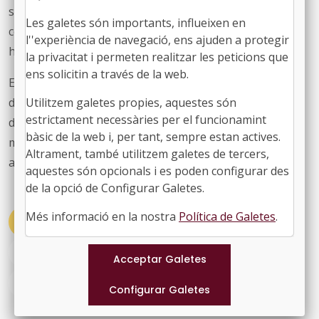
sistema educatiu, els serveis sanitaris, la seguretat i la
Les galetes són importants, influeixen en
cohesió social, entre d’altres. Pel que fa a la sequera,
l''experiència de navegació, ens ajuden a protegir
hem demanat un Pacte nacional de l’Aigua.
la privacitat i permeten realitzar les peticions que
ens solicitin a través de la web.
El president Josep Rull ha dit que volen reduir els temps
de tramitació parlamentària i revisar la normativa des
Utilitzem galetes propies, aquestes són
estrictament necessàries per el funcionamint
dels anys vuitanta per disminuir la hiperregulació i
bàsic de la web i, per tant, sempre estan actives.
millorar la seguretat jurídica; i, amb això, l'objectiu és
Altrament, també utilitzem galetes de tercers,
aconseguir millorar la qualitat normativa del país.
aquestes són opcionals i es poden configurar des
de la opció de Configurar Galetes.
Més informació en la nostra
Política de Galetes
.
#ACTUALITAT
#PARLAMENT
#CANYELLES
#MARTORELL
#MATARO
#TORELLO