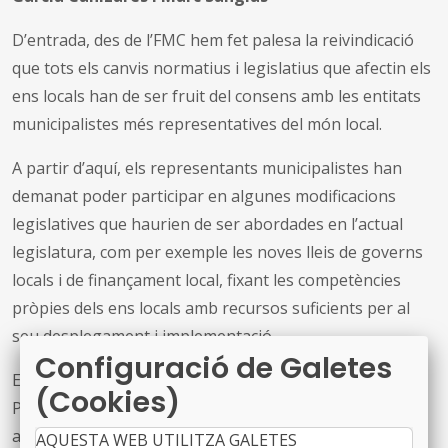
D’entrada, des de l’FMC hem fet palesa la reivindicació
que tots els canvis normatius i legislatius que afectin els
ens locals han de ser fruit del consens amb les entitats
municipalistes més representatives del món local.
A partir d’aquí, els representants municipalistes han
demanat poder participar en algunes modificacions
legislatives que haurien de ser abordades en l’actual
legislatura, com per exemple les noves lleis de governs
locals i de finançament local, fixant les competències
pròpies dels ens locals amb recursos suficients per al
seu desplegament i implementació.
Configuració de Galetes
En la trobada, que ha tingut lloc avui a la seu del
(Cookies)
Parlament de Catalunya, també hem pogut compartir
altres temes d’interès local com el canvi climàtic, el
AQUESTA WEB UTILITZA GALETES