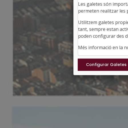
Les galetes són importan
permeten realitzar les p
Utilitzem galetes propi
tant, sempre estan acti
poden configurar des de
Més informació en la 