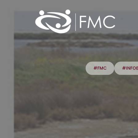
#FMC
#INFO