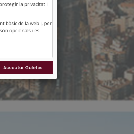
otegir la privacitat i
t bàsic de la web i, per
són opcionals i es