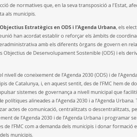
acció de normatives que, en la seva transposició a l'Estat, a
ta als municipis.
Objectius Estratègics en ODS i l’Agenda Urbana
, els elec
reunió han acordat establir o reforçar els àmbits de coordinac
teradministrativa amb els diferents òrgans de govern en rela
ls Objectius de Desenvolupament Sostenible (ODS) i els deri
 el nivell de coneixement de l’Agenda 2030 (ODS) i de l’Agen
pis de Catalunya, i, en aquest sentit, des de l’FMC hem de d
pulsar sistemes de governança a nivell municipal que faciliti
e polítiques alineades a l’Agenda 2030 i a l’Agenda Urbana.
ar actes de comunicació, centralitzats o descentralitzats, per
xement de l’Agenda 2030 i de l’Agenda Urbana i programar se
es de l’FMC com a demanda dels municipis i donar formació e
s dels municipis.