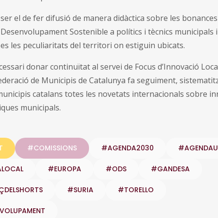
 ser el de fer difusió de manera didàctica sobre les bonances
 Desenvolupament Sostenible a polítics i tècnics municipals i
s les peculiaritats del territori on estiguin ubicats.
essari donar continuïtat al servei de Focus d’Innovació Local
ederació de Municipis de Catalunya fa seguiment, sistematitz
municipis catalans totes les novetats internacionals sobre i
iques municipals.
T
#COMISSIONS
#AGENDA2030
#AGENDAU
ALOCAL
#EUROPA
#ODS
#GANDESA
ÇDELSHORTS
#SURIA
#TORELLO
NVOLUPAMENT