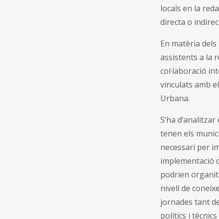
locals en la red
directa o indirec
En matèria dels
assistents a la 
col·laboració in
vinculats amb e
Urbana.
S’ha d’analitzar
tenen els munici
necessari per im
implementació d
podrien organitz
nivell de conei
jornades tant d
polítics i tècnic