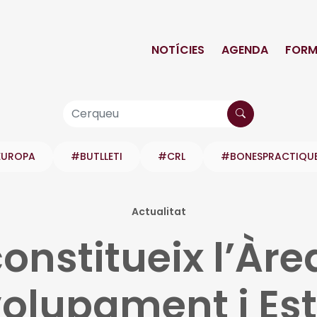
NOTÍCIES
AGENDA
FORM
EUROPA
#BUTLLETI
#CRL
#BONESPRACTIQU
Actualitat
constitueix l’Àre
olupament i Est