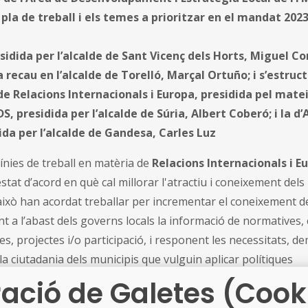
 pla de treball i els temes a prioritzar en el mandat 202
sidida per l’alcalde de Sant Vicenç dels Horts, Miguel Co
 recau en l’alcalde de Torelló, Marçal Ortuño; i s’estruc
de Relacions Internacionals i Europa, presidida pel mate
S, presidida per l’alcalde de Súria, Albert Coberó; i la d
ida per l’alcalde de Gandesa, Carles Luz
 línies de treball en matèria de
Relacions Internacionals i E
stat d’acord en què cal millorar l'atractiu i coneixement dels
r això han acordat treballar per incrementar el coneixement de
t a l’abast dels governs locals la informació de normatives,
es, projectes i/o participació, i responent les necessitats, d
la ciutadania dels municipis que vulguin aplicar polítiques
zació.
ació de Galetes (Cook