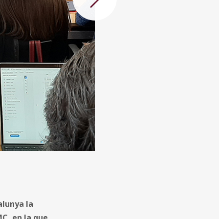
Següent
alunya la
MC, en la que