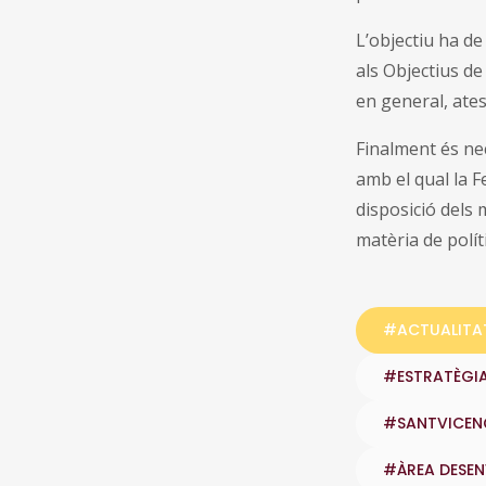
L’objectiu ha de
als Objectius de
en general, atese
Finalment és nec
amb el qual la F
disposició dels 
matèria de polít
#ACTUALITA
#ESTRATÈGI
#SANTVICEN
#ÀREA DESE