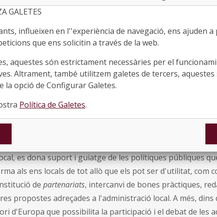
sicionaments i propostes d'esmenes a les normatives impuls
ZA GALETES
nt seguiment a les necessitats dels municipis per adaptar-n
ixò es podria reforçar establint un calendari de trobades a
ts, influeixen en l''experiència de navegació, ens ajuden a pr
la Unió Europea i Acció Exterior de la Generalitat i diverse
eticions que ens solicitin a través de la web.
s/ades del Parlament Europeu i amb representants de la Com
es, aquestes són estrictament necessàries per el funcionamin
aç a Barcelona, per tractar sobre les matèries que poden afec
ves. Altrament, també utilitzem galetes de tercers, aquestes 
atalans. Finalment, s’ha decidit també treballar proactivament
 la opció de Configurar Galetes.
nya Internacional per tal que les propostes municipals sigui
nostra
Política de Galetes
.
unya al món.
sts objectius ja s’assoleixen a través del Servei Info Europa 
al es fa un seguiment periòdic de l'agenda legislativa europ
local, es dona suport i guiatge de les polítiques públiques 
orma als ens locals de tot allò que els pot ser d'utilitat, com
nstitució de
partenariats
, intercanvi de bones pràctiques, red
tres propostes adreçades a l'administració local. A més, dins d
ori d'Europa que possibilita la participació i el debat de les 