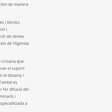
fecten de manera
tes i tècnics
ió i
ció als temes
vats de l’Agenda
da Urbana que
onar el suport
n el disseny i
 També es
 fer difusió del
minaris i
specialitzada a