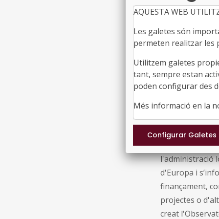
Cal elaborar po
AQUESTA WEB UTILIT
Unió Europea fe
demandes. Tot a
Les galetes són importan
Departament de 
permeten realitzar les p
els eurodiputat
Utilitzem galetes propi
l’Oficina d’enll
tant, sempre estan acti
els ens locals c
poden configurar des de
Consorci Catalu
Més informació en la 
l'acció de Catal
Bona part d’aque
mitjançant el qu
l'administració 
d'Europa i s’inf
finançament, co
projectes o d'al
creat l'Observat