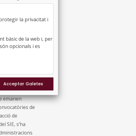
ades per la
os a les seves
mb el
otegir la privacitat i
s reunions amb
issió Europea i
t bàsic de la web i, per
tar directament
són opcionals i es
 dins del
n presents a
(SIE) de l’FMC,
ea que afecta
que emanen
 convocatòries de
acció de
el SIE, s’ha
administracions