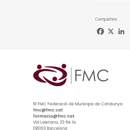
Comparteix
Facebook
X
L
© FMC Federació de Municipis de Catalunya
fmc@fmc.cat
formacio@fmc.cat
Via Laietana, 33 6è 1a
08003 Barcelona