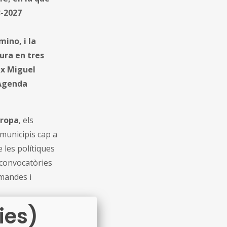
3-2027
mino, i la
tura en tres
ix Miguel
’Agenda
uropa
, els
 municipis cap a
 les polítiques
 convocatòries
emandes i
ies)