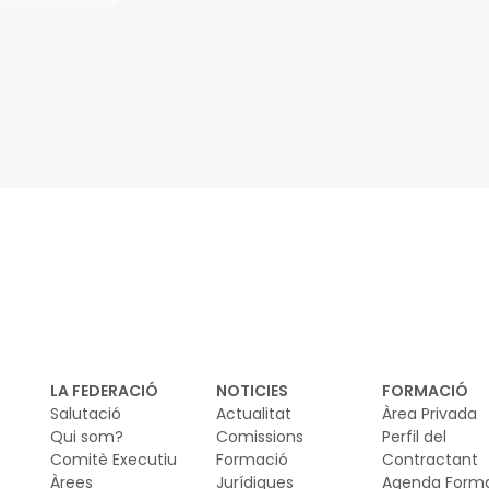
inkedIn
LA FEDERACIÓ
NOTICIES
FORMACIÓ
Salutació
Actualitat
Àrea Privada
Qui som?
Comissions
Perfil del
Comitè Executiu
Formació
Contractant
Àrees
Jurídiques
Agenda Form