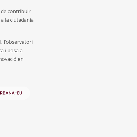
 de contribuir
 a la ciutadania
, l’observatori
a i posa a
nnovació en
RBANA-EU