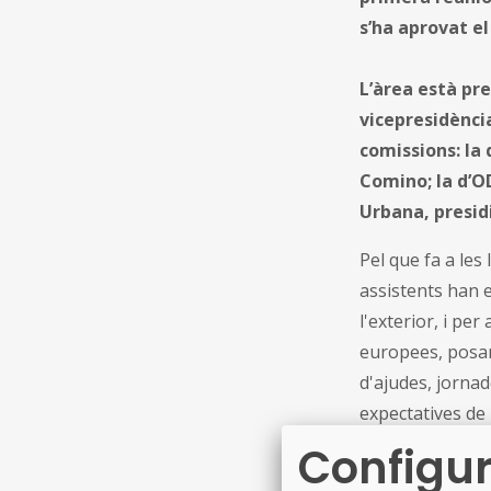
s’ha aprovat el
L’àrea està pre
vicepresidència
comissions: la 
Comino; la d’OD
Urbana, presid
Pel que fa a les
assistents han e
l'exterior, i pe
europees, posan
d'ajudes, jornad
expectatives de 
d’internacionalit
Configur