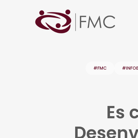
#FMC
#INFO
Es 
Desenv