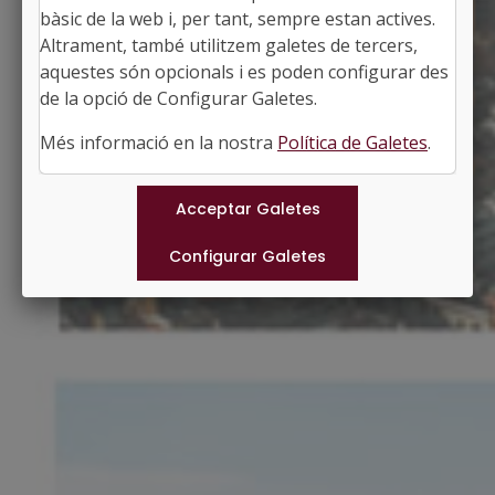
Alcalde: Albert Coberó Aymerich
bàsic de la web i, per tant, sempre estan actives.
El Bages, Barcelona
Altrament, també utilitzem galetes de tercers,
Població: 6.200
aquestes són opcionals i es poden configurar des
Superfície: 23,54 km2
http://www.suria.cat
de la opció de Configurar Galetes.
#SURIA
Més informació en la nostra
Política de Galetes
.
Municipis