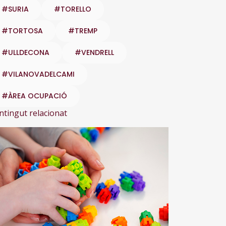
#SURIA
#TORELLO
#TORTOSA
#TREMP
#ULLDECONA
#VENDRELL
#VILANOVADELCAMI
#ÀREA OCUPACIÓ
ntingut relacionat