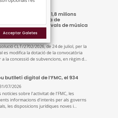
són opcionals i es
ltura amplia fins als 1,8 milions
euros la convocatòria de
bvencions per a festivals de música
alt interès cultural
31/07/2026
olució CLT/2702/2026, de 24 de juliol, per la
l es modifica la dotació de la convocatòria
r a la concessió de subvencions, en règim de
ncurrència competitiva, a festivals de música
lt interès cultural (ref. BDNS 914637)
u butlletí digital de l’FMC, el 934
31/07/2026
 notícies sobre l'activitat de l'FMC, les
cents informacions d'interès per als governs
als, les disposicions jurídiques noves i
versos actes d'agenda us arriben amb aquest