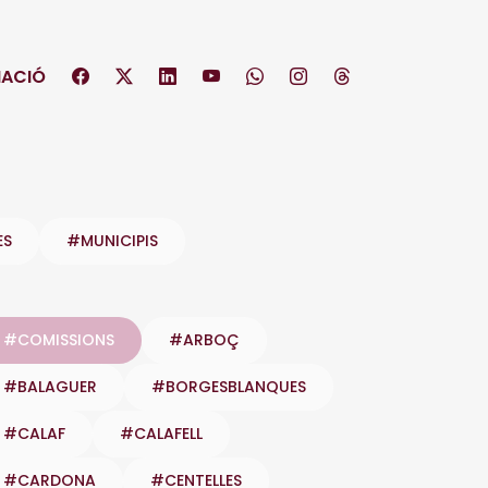
ACIÓ
ES
#MUNICIPIS
#COMISSIONS
#ARBOÇ
#BALAGUER
#BORGESBLANQUES
#CALAF
#CALAFELL
#CARDONA
#CENTELLES