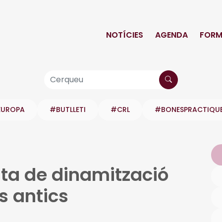
NOTÍCIES
AGENDA
FORM
EUROPA
#BUTLLETI
#CRL
#BONESPRACTIQU
a de dinamització
s antics