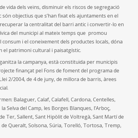
ex
t de vida dels veïns, disminuir els riscos de segregació
re
c són objectius que s’han fixat els ajuntaments en el
ecuperar la centralitat del barri antic i convertir-lo en
i cívica del municipi al mateix temps que promou
 el consum i el coneixement dels productes locals, dóna
n el patrimoni cultural i paisatgístic.
ganitza la campanya, està constituïda per municipis
jecte finançat pel Fons de foment del programa de
 Llei 2/2004, de 4 de juny, de millora de barris, àrees
ial.
rmen: Balaguer, Calaf, Calafell, Cardona, Centelles,
, la Selva del Camp, les Borges Blanques, l’Arboç,
e Ter, Sallent, Sant Hipòlit de Voltregà, Sant Martí de
de Queralt, Solsona, Súria, Torelló, Tortosa, Tremp,