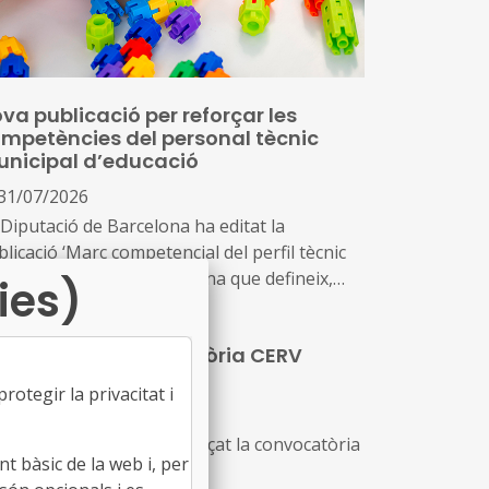
va publicació per reforçar les
mpetències del personal tècnic
nicipal d’educació
31/07/2026
 Diputació de Barcelona ha editat la
licació ‘Marc competencial del perfil tècnic
icipal d’educació’, una eina que defineix,
ies)
ena i enforteix el nou rol del personal tècnic
ducació i el seu lideratge en el
ha obert la convocatòria CERV
senvolupament i la gestió de les polítiques
APHNE 2026
ucatives locals
otegir la privacitat i
31/07/2026
 Comissió Europea ha llançat la convocatòria
t bàsic de la web i, per
PHNE 2026.