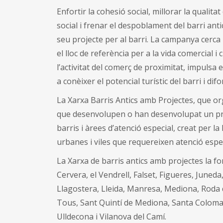
Enfortir la cohesió social, millorar la qualita
social i frenar el despoblament del barri anti
seu projecte per al barri. La campanya cerca r
el lloc de referència per a la vida comercial 
l’activitat del comerç de proximitat, impulsa
a conèixer el potencial turístic del barri i difo
La Xarxa Barris Antics amb Projectes, que or
que desenvolupen o han desenvolupat un pro
barris i àrees d’atenció especial, creat per la
urbanes i viles que requereixen atenció espec
La Xarxa de barris antics amb projectes la fo
Cervera, el Vendrell, Falset, Figueres, Juneda
Llagostera, Lleida, Manresa, Mediona, Roda d
Tous, Sant Quintí de Mediona, Santa Coloma 
Ulldecona i Vilanova del Camí.