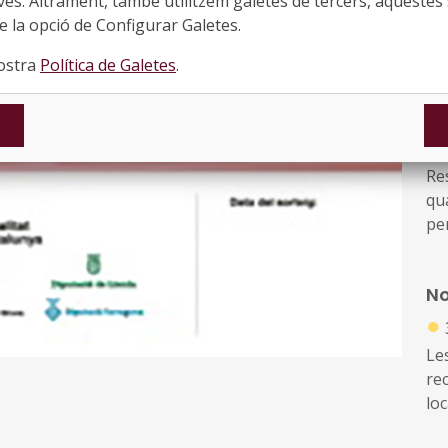
ves. Altrament, també utilitzem galetes de tercers, aquestes 
 la opció de Configurar Galetes.
Cu
nostra
Política de Galetes
.
d'
su
d'
●
Res
qua
pe
co
d'a
No
●
Les
re
loc
di