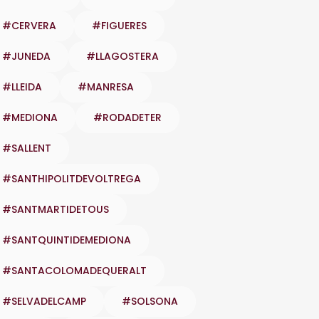
#CERVERA
#FIGUERES
#JUNEDA
#LLAGOSTERA
#LLEIDA
#MANRESA
#MEDIONA
#RODADETER
#SALLENT
#SANTHIPOLITDEVOLTREGA
#SANTMARTIDETOUS
#SANTQUINTIDEMEDIONA
#SANTACOLOMADEQUERALT
#SELVADELCAMP
#SOLSONA