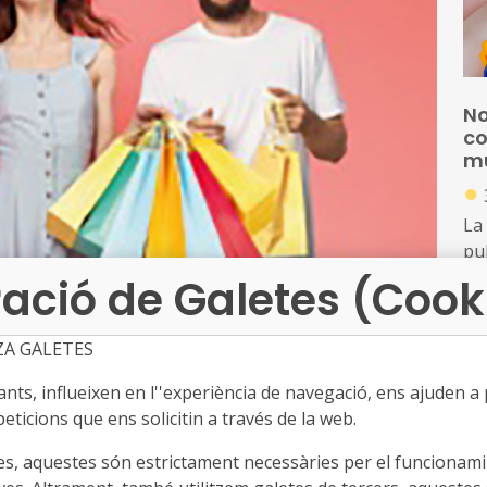
No
co
mu
●
La
pub
mun
ació de Galetes (Cook
ord
d’e
ZA GALETES
S'
de
D
ed
ts, influeixen en l''experiència de navegació, ens ajuden a pr
●
eticions que ens solicitin a través de la web.
La
es, aquestes són estrictament necessàries per el funcionamin
DA