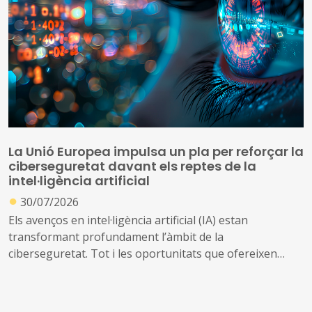
La Unió Europea impulsa un pla per reforçar la
ciberseguretat davant els reptes de la
intel·ligència artificial
●
30/07/2026
Els avenços en intel·ligència artificial (IA) estan
transformant profundament l’àmbit de la
ciberseguretat. Tot i les oportunitats que ofereixen
aquestes tecnologies per prevenir amenaces i reforçar
la protecció dels sistemes digitals, també poden ser
utilitzades per identificar vulnerabilitats, automatitzar