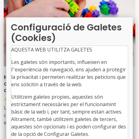
Configuració de Galetes
(Cookies)
AQUESTA WEB UTILITZA GALETES
Les galetes són importants, influeixen en
l''experiència de navegació, ens ajuden a protegir
Nova publicació per reforçar les
la privacitat i permeten realitzar les peticions que
competències del personal tècnic municipal
ens solicitin a través de la web.
d’educació
Utilitzem galetes propies, aquestes són
●
31/07/2026
estrictament necessàries per el funcionamint
La Diputació de Barcelona ha editat la publicació ‘Marc
bàsic de la web i, per tant, sempre estan actives.
competencial del perfil tècnic municipal d’educació’, una
Altrament, també utilitzem galetes de tercers,
eina que defineix, ordena i enforteix el nou rol del
aquestes són opcionals i es poden configurar des
personal tècnic d’educació i el seu lideratge en el
de la opció de Configurar Galetes.
desenvolupament i la gestió de les polítiques educatives