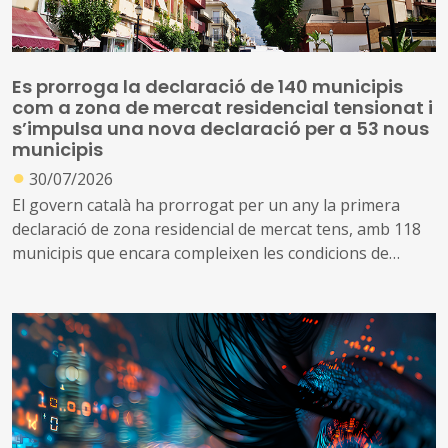
Es prorroga la declaració de 140 municipis
com a zona de mercat residencial tensionat i
s’impulsa una nova declaració per a 53 nous
municipis
●
30/07/2026
El govern català ha prorrogat per un any la primera
declaració de zona residencial de mercat tens, amb 118
municipis que encara compleixen les condicions de
tensió d’assequibilitat al mercat de l’habitatge
A més, impulsa una nova declaració que inclou altres 53
municipis que no es consideraven de mercat tens, però
que s’ha identificat que ara compleixen les condicions
per aplicar el topall de preus