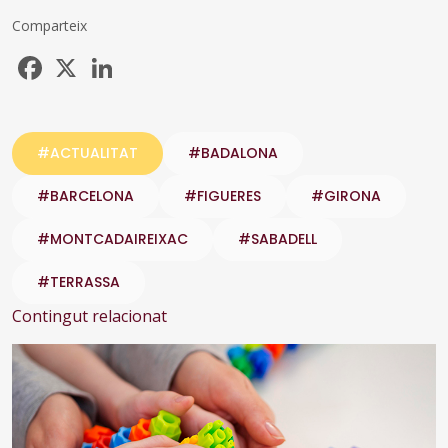
Comparteix
Facebook
X
LinkedIn
#ACTUALITAT
#BADALONA
#BARCELONA
#FIGUERES
#GIRONA
#MONTCADAIREIXAC
#SABADELL
#TERRASSA
Contingut relacionat