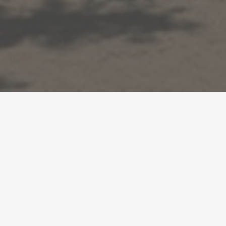
Una campanya ciutadana situa el dret al temps al
centre de l’agenda europea
●
11/05/2026
La
Time Use Initiative
(TUI) i la Xarxa local i regional per
les polítiques de temps coorganitzen, de l’11 al 15 de
maig, la campanya ‘El meu temps importa’, que situa el
dret al temps al centre de l’agenda europea i que exposa