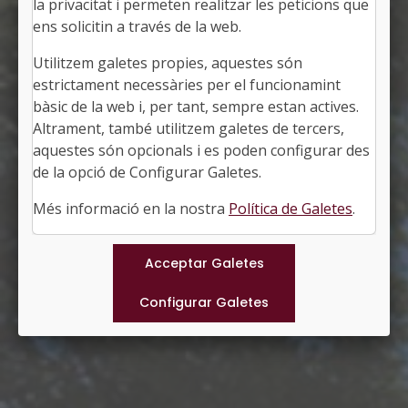
la privacitat i permeten realitzar les peticions que
ens solicitin a través de la web.
Utilitzem galetes propies, aquestes són
TERRASSA
estrictament necessàries per el funcionamint
Alcalde: Jordi Ballart Pastor
bàsic de la web i, per tant, sempre estan actives.
El Vallès Occidental, Barcelona
Altrament, també utilitzem galetes de tercers,
Població: 233.270
aquestes són opcionals i es poden configurar des
Superfície: 70,10 km2
http://www.terrassa.cat
de la opció de Configurar Galetes.
#TERRASSA
Més informació en la nostra
Política de Galetes
.
Municipis