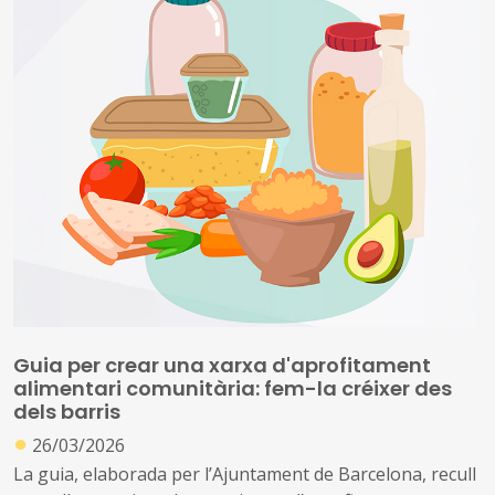
En l’acte, que es celebrar telemàticament, va intervenir
del vicepresident de la Federació de Municipis de
Catalunya i alcalde de Martorell, Xavier Fonollosa; el
vicepresident de l’Associació Catalana de Municipis i
alcalde de Rialp, Gerard Sabarich; i el comissionat per a
l’Impuls de les Polítiques de Millorament Urbà,
Ambiental i Social dels Barris i les Viles, Carles Martí, que
va presentar la convocatòria 2026 de subvencions
Guia per crear una xarxa d'aprofitament
alimentari comunitària: fem-la créixer des
dels barris
●
26/03/2026
La guia, elaborada per l’Ajuntament de Barcelona, recull