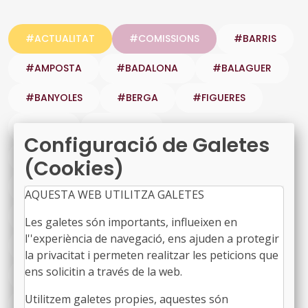
#ACTUALITAT
#COMISSIONS
#BARRIS
#AMPOSTA
#BADALONA
#BALAGUER
#BANYOLES
#BERGA
#FIGUERES
#GAVA
#GIRONA
Configuració de Galetes
#HOSPITALETDELLOBREGAT
#LLEIDA
(Cookies)
#MANRESA
#MONTORNESDELVALLES
AQUESTA WEB UTILITZA GALETES
#OLOT
#PRATDELLOBREGAT
#REUS
Les galetes són importants, influeixen en
l''experiència de navegació, ens ajuden a protegir
#SALT
#TARRAGONA
#TERRASSA
la privacitat i permeten realitzar les peticions que
ens solicitin a través de la web.
#TORTOSA
#VILANOVAILAGELTRU
Utilitzem galetes propies, aquestes són
#ÀREA TERRITORI