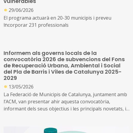
vulnerables
●
29/06/2026
El programa actuarà en 20-30 municipis i preveu
incorporar 231 professionals
Impulsat pel Departament de Drets Socials i Inclusió,
l’objectiu és reduir la pobresa infantil en barris d'alta
Informem als governs locals de la
vulnerabilitat socioeconòmica mitjançant
convocatòria 2026 de subvencions del Fons
l'acompanyament integral a les famílies
de Recuperació Urbana, Ambiental i Social
del Pla de Barris i Viles de Catalunya 2025-
2029
●
13/05/2026
La Federació de Municipis de Catalunya, juntament amb
l’ACM, van presentar ahir aquesta convocatòria,
informant dels seus objectius i les principals novetats, i
per resoldre dubtes de cara a la possible presentació de
projectes per part de municipis