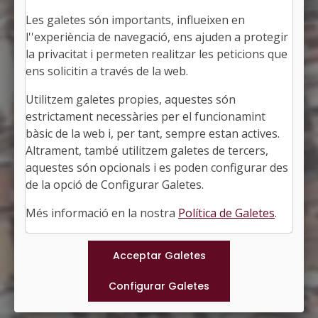
Les galetes són importants, influeixen en
l''experiència de navegació, ens ajuden a protegir
la privacitat i permeten realitzar les peticions que
ens solicitin a través de la web.
Utilitzem galetes propies, aquestes són
GAVÀ
estrictament necessàries per el funcionamint
Alcaldessa: Gemma Badia i Cequier
bàsic de la web i, per tant, sempre estan actives.
El Baix Llobregat, Barcelona
Altrament, també utilitzem galetes de tercers,
Població: 48.243
aquestes són opcionals i es poden configurar des
Superfície: 30,90 km2
http://www.gavaciutat.cat
de la opció de Configurar Galetes.
#GAVA
Més informació en la nostra
Política de Galetes
.
Municipis