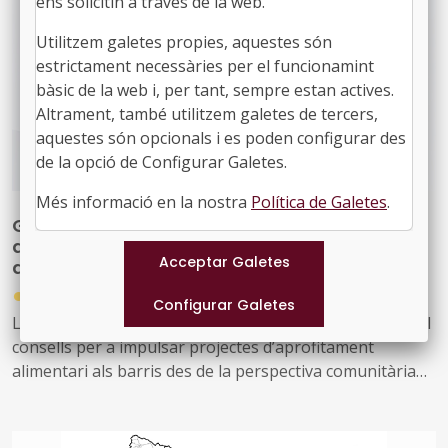
ens solicitin a través de la web.
alcalde de Rialp, Gerard Sabarich; i el comissionat per a
l’Impuls de les Polítiques de Millorament Urbà,
Utilitzem galetes propies, aquestes són
Ambiental i Social dels Barris i les Viles, Carles Martí, que
estrictament necessàries per el funcionamint
va presentar la convocatòria 2026 de subvencions
bàsic de la web i, per tant, sempre estan actives.
Altrament, també utilitzem galetes de tercers,
aquestes són opcionals i es poden configurar des
de la opció de Configurar Galetes.
Més informació en la nostra
Política de Galetes
.
Guia per crear una xarxa d'aprofitament
alimentari comunitària: fem-la créixer des
dels barris
●
26/03/2026
La guia, elaborada per l’Ajuntament de Barcelona, recull
consells per a impulsar projectes d’aprofitament
alimentari als barris des de la perspectiva comunitària
Es presenten bones pràctiques i consells organitzatius i
de seguretat alimentària