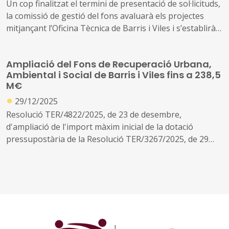
Un cop finalitzat el termini de presentació de sol·licituds,
la comissió de gestió del fons avaluarà els projectes
mitjançant l’Oficina Tècnica de Barris i Viles i s’establirà
l’ordre de prioritat d’acord amb els criteris tècnics i de
puntuació fixats a les bases de la convocatòria
Ampliació del Fons de Recuperació Urbana,
Ambiental i Social de Barris i Viles fins a 238,5
M€
●
29/12/2025
Resolució TER/4822/2025, de 23 de desembre,
d'ampliació de l'import màxim inicial de la dotació
pressupostària de la Resolució TER/3267/2025, de 29
d'agost, per la qual s'aprova la convocatòria anticipada
derivada de les bases reguladores de les subvencions
per al millorament urbà, ambiental i social dels barris i
viles d'atenció especial, finançades pel Fons de
Recuperació Urbana, Ambiental i Social de Barris i Viles
d'Atenció Especial, per a l'any 2025