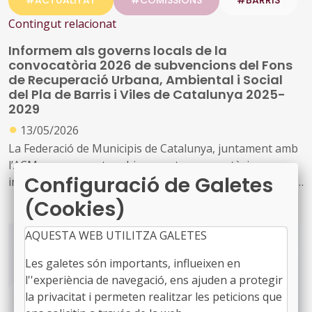
#ACTUALITAT
#COMISSIONS
#BARRIS
Contingut relacionat
Informem als governs locals de la
convocatòria 2026 de subvencions del Fons
de Recuperació Urbana, Ambiental i Social
del Pla de Barris i Viles de Catalunya 2025-
2029
●
13/05/2026
La Federació de Municipis de Catalunya, juntament amb
l’ACM, van presentar ahir aquesta convocatòria,
Configuració de Galetes
informant dels seus objectius i les principals novetats, i
per resoldre dubtes de cara a la possible presentació de
(Cookies)
projectes per part de municipis
AQUESTA WEB UTILITZA GALETES
En l’acte, que es celebrar telemàticament, va intervenir
Les galetes són importants, influeixen en
del vicepresident de la Federació de Municipis de
l''experiència de navegació, ens ajuden a protegir
Catalunya i alcalde de Martorell, Xavier Fonollosa; el
la privacitat i permeten realitzar les peticions que
vicepresident de l’Associació Catalana de Municipis i