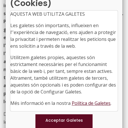
(Cookies)
important, tenint en compte que les mesures
s’anuncien i s’apliquen en molt poc marge de temps.
AQUESTA WEB UTILITZA GALETES
Per tant, l’únic que traslladem com a responsables i
Les galetes són importants, influeixen en
gestors d’aquest 75% d’instal·lacions és que hi hagi
l''experiència de navegació, ens ajuden a protegir
el temps suficient entre la presa de decisions i
la privacitat i permeten realitzar les peticions que
l’aplicació i entrada en vigor per poder garantir
ens solicitin a través de la web.
l’activitat de l’esport. Per a molts ajuntaments
Utilitzem galetes propies, aquestes són
aplicar noves mesures vol dir reconfigurar una part
estrictament necessàries per el funcionamint
molt important. En aquest sentit, reclamem que es
bàsic de la web i, per tant, sempre estan actives.
tingui en compte que la capacitat de reacció dels
Altrament, també utilitzem galetes de tercers,
aquestes són opcionals i es poden configurar des
ajuntaments és limitada i que no s’oblidi a l’hora de
de la opció de Configurar Galetes.
prendre les decisions, tenint en compte que totes
les peticions que s’han fet són totalment lícites
.”
Més informació en la nostra
Política de Galetes
.
Des del Departament es va insistir en què s’ha d’anar
lentament i sense assumir cap risc, definint pas a pas