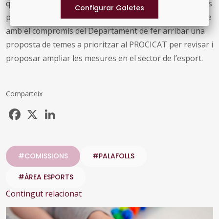
quines mesures es poden relaxar i prioritzant els àmbits
per tal de no haver de retrocedir. La reunió va concloure
amb el compromís del Departament de fer arribar una
proposta de temes a prioritzar al PROCICAT per revisar i
proposar ampliar les mesures en el sector de l’esport.
Comparteix
Facebook
X
LinkedIn
#COMISSIONS
#PALAFOLLS
#ÀREA ESPORTS
Contingut relacionat