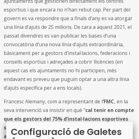
ajuntaments que gestionen directament els centres
esportius i que encara no n’han rebut cap. Per part del
govern es va respondre que a finals d’any es va atorgar
una línia d’ajuts de 25 milions. De cara a aquest 2021, el
passat divendres es van publicar les bases d’una
convocatòria d’una nova línia d’ajuts extraordinària,
bàsicament per a gestors d’instal·lacions, federacions i
consells esportius i adreçades a cobrir llicències (en
aquest cas els ajuntaments no hi participen, més
endavant es preveu que puguin optar a una altra línia
d’ajuts específica per a ens locals).
Francesc Alemany, com a representant de l
’FMC
, en la
seva intervenció va insistir en què "
cal tenir en compte
que els gestors del 75% d’instal·lacions esportives
som els ajuntaments, i posar en marxa totes
Configuració de Galetes
aquestes demandes implica un esforç molt