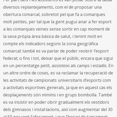
diversos replantejaments, com el de proposar una
obertura comarcal, sobretot pel que fa a comarques
molt petites, per tal que la gent pugui anar a fer esport
a les comarques veïnes sense sortir en cap moment de
la seva pròpia àrea bàsica de salut, i tenint molt en
compte els indicadors segons la zona geogràfica
comarcal; també es va parlar de poder reobrir l’esport
federat; o fins i tot, deixar que el públic, encara que sigui
en un percentatge petit, assisteixi als camps i estadis. En
un altre ordre de coses, es va reclamar la recuperació de
les activitats de campionats universitaris d’esports com
a activitats esportives generals, ja que en aquest cas els
desplaçaments són mínims i en grups bombolla. També
es va insistir en poder obrir gradualment els vestidors
dels gimnasos i instal·lacions, així com augmentar del 30
al 50 per cent l’aforament, i que l’horari de tancament