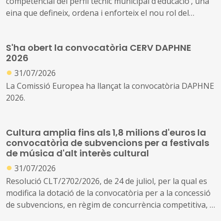
competencial del perfil tècnic municipal d’educació’, una
eina que defineix, ordena i enforteix el nou rol del
personal tècnic d’educació i el seu lideratge en el
desenvolupament i la gestió de les polítiques educatives
S'ha obert la convocatòria CERV DAPHNE
locals
2026
●
31/07/2026
La Comissió Europea ha llançat la convocatòria DAPHNE
2026.
Cultura amplia fins als 1,8 milions d'euros la
convocatòria de subvencions per a festivals
de música d'alt interès cultural
●
31/07/2026
Resolució CLT/2702/2026, de 24 de juliol, per la qual es
modifica la dotació de la convocatòria per a la concessió
de subvencions, en règim de concurrència competitiva, a
festivals de música d'alt interès cultural (ref. BDNS