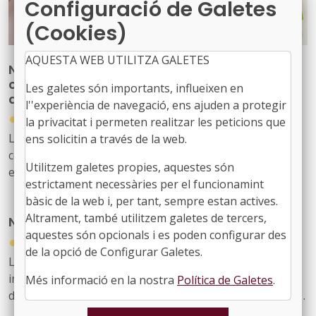
Configuració de Galetes
(Cookies)
AQUESTA WEB UTILITZA GALETES
Nova publicació per reforçar les
competències del personal tècnic municipal
Les galetes són importants, influeixen en
d’educació
l''experiència de navegació, ens ajuden a protegir
●
31/07/2026
la privacitat i permeten realitzar les peticions que
La Diputació de Barcelona ha editat la publicació ‘Marc
ens solicitin a través de la web.
competencial del perfil tècnic municipal d’educació’, una
Utilitzem galetes propies, aquestes són
eina que defineix, ordena i enforteix el nou rol del
estrictament necessàries per el funcionamint
personal tècnic d’educació i el seu lideratge en el
bàsic de la web i, per tant, sempre estan actives.
desenvolupament i la gestió de les polítiques educatives
Altrament, també utilitzem galetes de tercers,
Nou butlletí digital de l’FMC, el 934
locals
aquestes són opcionals i es poden configurar des
●
31/07/2026
de la opció de Configurar Galetes.
Les notícies sobre l'activitat de l'FMC, les recents
informacions d'interès per als governs locals, les
Més informació en la nostra
Política de Galetes
.
disposicions jurídiques noves i diversos actes d'agenda
us arriben amb aquest exemplar, el 934. També inclou