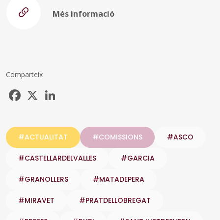
Més informació
Comparteix
Facebook
X
LinkedIn
#ACTUALITAT
#COMISSIONS
#ASCO
#CASTELLARDELVALLES
#GARCIA
#GRANOLLERS
#MATADEPERA
#MIRAVET
#PRATDELLOBREGAT