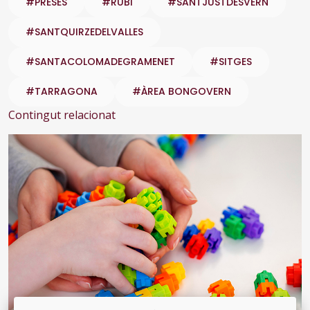
#PRESES
#RUBI
#SANTJUSTDESVERN
#SANTQUIRZEDELVALLES
#SANTACOLOMADEGRAMENET
#SITGES
#TARRAGONA
#ÀREA BONGOVERN
Contingut relacionat