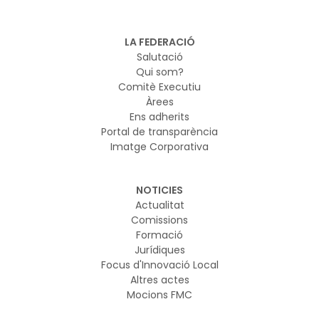
reforçar la seguretat digital de la Unió. El pla es basa en
el marc regulador europeu sobre IA i ciberseguretat i
vol garantir que els nous models d’IA es desenvolupin i
LA FEDERACIÓ
s’utilitzin de manera segura
Salutació
Qui som?
Comitè Executiu
Àrees
Ens adherits
Portal de transparència
Imatge Corporativa
NOTICIES
Actualitat
Comissions
Formació
Jurídiques
Focus d'Innovació Local
Altres actes
Mocions FMC