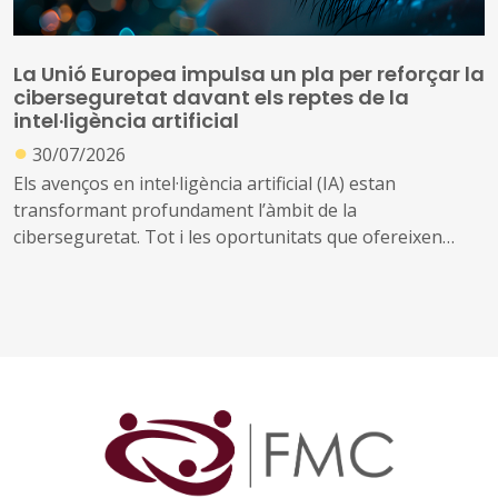
La Unió Europea impulsa un pla per reforçar la
ciberseguretat davant els reptes de la
intel·ligència artificial
●
30/07/2026
Els avenços en intel·ligència artificial (IA) estan
transformant profundament l’àmbit de la
ciberseguretat. Tot i les oportunitats que ofereixen
aquestes tecnologies per prevenir amenaces i reforçar
la protecció dels sistemes digitals, també poden ser
utilitzades per identificar vulnerabilitats, automatitzar
atacs i incrementar-ne l’abast i la velocitat
Davant d’aquest escenari, la Comissió Europea ha
presentat el Pla d'Acció sobre Ciberseguretat i IA, una
iniciativa que mobilitzarà els estats membres, la
indústria i diferents organitzacions europees per