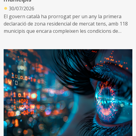
●
30/07/2026
El govern català ha prorrogat per un any la primera
declaració de zona residencial de mercat tens, amb 118
municipis que encara compleixen les condicions de
tensió d’assequibilitat al mercat de l’habitatge
A més, impulsa una nova declaració que inclou altres 53
municipis que no es consideraven de mercat tens, però
que s’ha identificat que ara compleixen les condicions
per aplicar el topall de preus