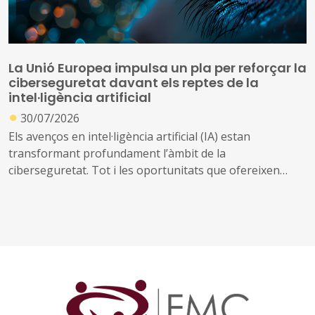
La Unió Europea impulsa un pla per reforçar la
ciberseguretat davant els reptes de la
intel·ligència artificial
●
30/07/2026
Els avenços en intel·ligència artificial (IA) estan
transformant profundament l’àmbit de la
ciberseguretat. Tot i les oportunitats que ofereixen
aquestes tecnologies per prevenir amenaces i reforçar
la protecció dels sistemes digitals, també poden ser
utilitzades per identificar vulnerabilitats, automatitzar
atacs i incrementar-ne l’abast i la velocitat
Davant d’aquest escenari, la Comissió Europea ha
presentat el Pla d'Acció sobre Ciberseguretat i IA, una
iniciativa que mobilitzarà els estats membres, la