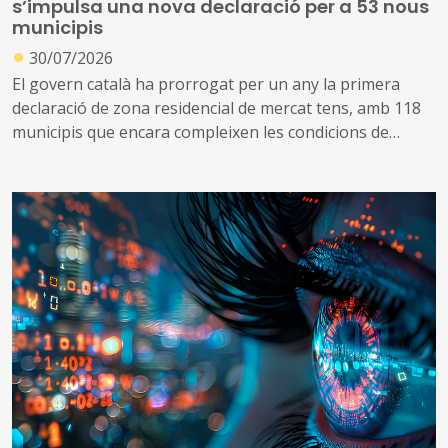
s’impulsa una nova declaració per a 53 nous
municipis
●
30/07/2026
El govern català ha prorrogat per un any la primera
declaració de zona residencial de mercat tens, amb 118
municipis que encara compleixen les condicions de
tensió d’assequibilitat al mercat de l’habitatge
A més, impulsa una nova declaració que inclou altres 53
municipis que no es consideraven de mercat tens, però
que s’ha identificat que ara compleixen les condicions
per aplicar el topall de preus