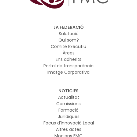
indústria i diferents organitzacions europees per
reforçar la seguretat digital de la Unió. El pla es basa en
el marc regulador europeu sobre IA i ciberseguretat i
vol garantir que els nous models d’IA es desenvolupin i
LA FEDERACIÓ
s’utilitzin de manera segura
Salutació
Qui som?
Comitè Executiu
Àrees
Ens adherits
Portal de transparència
Imatge Corporativa
NOTICIES
Actualitat
Comissions
Formació
Jurídiques
Focus d'Innovació Local
Altres actes
Mocions FMC