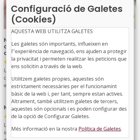
Configuració de Galetes
(Cookies)
AQUESTA WEB UTILITZA GALETES
Nova publicació per reforçar les
Les galetes són importants, influeixen en
competències del personal tècnic municipal
l''experiència de navegació, ens ajuden a protegir
d’educació
la privacitat i permeten realitzar les peticions que
●
31/07/2026
ens solicitin a través de la web.
La Diputació de Barcelona ha editat la publicació ‘Marc
competencial del perfil tècnic municipal d’educació’, una
Utilitzem galetes propies, aquestes són
eina que defineix, ordena i enforteix el nou rol del
estrictament necessàries per el funcionamint
personal tècnic d’educació i el seu lideratge en el
bàsic de la web i, per tant, sempre estan actives.
desenvolupament i la gestió de les polítiques educatives
Altrament, també utilitzem galetes de tercers,
Nou butlletí digital de l’FMC, el 934
locals
aquestes són opcionals i es poden configurar des
●
de la opció de Configurar Galetes.
31/07/2026
Les notícies sobre l'activitat de l'FMC, les recents
Més informació en la nostra
Política de Galetes
.
informacions d'interès per als governs locals, les