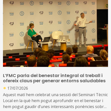
automatització de tasques i identificar i reconèixer riscos
associats a l'ús d’IA, com a biaixos i problemes de
privacitat, i establir estratègies per mitigar-los
Tindrà lloc en línia els dies 9, 16 i 23 d’octubre
L’FMC parla del benestar integral al treball i
ofereix claus per generar entorns saludables
●
17/07/2026
Aquest matí hem celebrat una sessió del Seminari Tècnic
Local en la què hem pogut aprofundir en el benestar i
hem pogut gaudir d’unes interessants ponències sobre