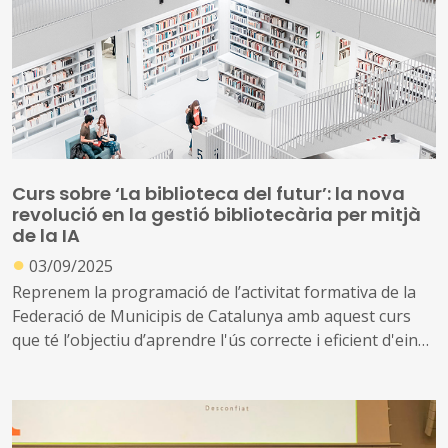
Curs sobre ‘La biblioteca del futur’: la nova
revolució en la gestió bibliotecària per mitjà
de la IA
●
03/09/2025
Reprenem la programació de l’activitat formativa de la
Federació de Municipis de Catalunya amb aquest curs
que té l’objectiu d’aprendre l'ús correcte i eficient d'eines
d’IA generativa, identificar i aplicar solucions d’IA per
simplificar i agilitzar tasques rutinàries a la biblioteca,
aprendre a integrar eines com ChatGPT i Perplexity en
processos bibliotecaris quotidians i la completa