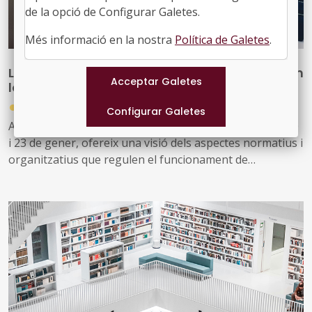
de la opció de Configurar Galetes.
Més informació en la nostra
Política de Galetes
.
L’FMC organitza un curs introductori de règim
local per al personal de l’Administració local
●
16/12/2025
Aquest interessant curs, que se celebrarà els dies 13, 20
i 23 de gener, ofereix una visió dels aspectes normatius i
organitzatius que regulen el funcionament de
l’administració local, incloent-hi el marc normatiu estatal
i autonòmic, les atribucions i competències dels
diferents òrgans municipals, i la gestió del territori i la
població