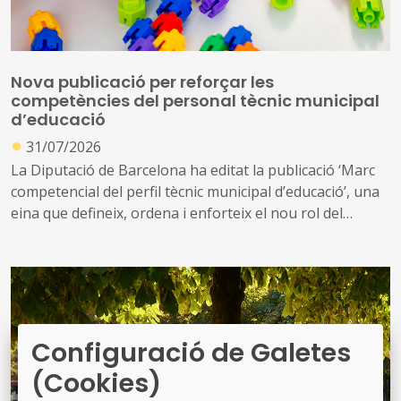
Nova publicació per reforçar les
competències del personal tècnic municipal
d’educació
●
31/07/2026
La Diputació de Barcelona ha editat la publicació ‘Marc
competencial del perfil tècnic municipal d’educació’, una
eina que defineix, ordena i enforteix el nou rol del
personal tècnic d’educació i el seu lideratge en el
desenvolupament i la gestió de les polítiques educatives
locals
Configuració de Galetes
(Cookies)