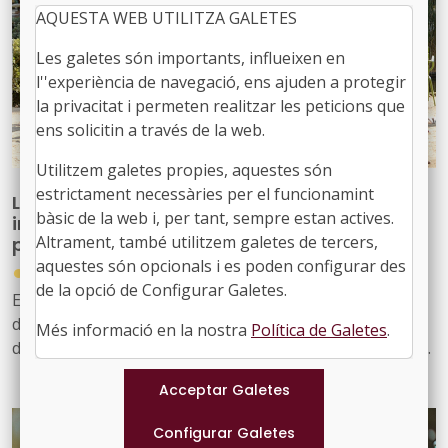
AQUESTA WEB UTILITZA GALETES
Les galetes són importants, influeixen en
l''experiència de navegació, ens ajuden a protegir
la privacitat i permeten realitzar les peticions que
ens solicitin a través de la web.
Utilitzem galetes propies, aquestes són
estrictament necessàries per el funcionamint
L’eina SITMUN de la Diputació de Barcelona
bàsic de la web i, per tant, sempre estan actives.
inclou refugis climàtics dels municipis de la
Altrament, també utilitzem galetes de tercers,
província
aquestes són opcionals i es poden configurar des
●
23/07/2026
de la opció de Configurar Galetes.
El Sistema d’Informació Territorial Municipal (SITMUN)
de la Diputació de Barcelona permet la consulta pública
Més informació en la nostra
Política de Galetes
.
d’equipaments municipals de la província que funcionen
com a refugis climàtics a l’estiu, com un recurs de
protecció i seguretat vinculat al Document Únic de
Protecció Civil Municipal