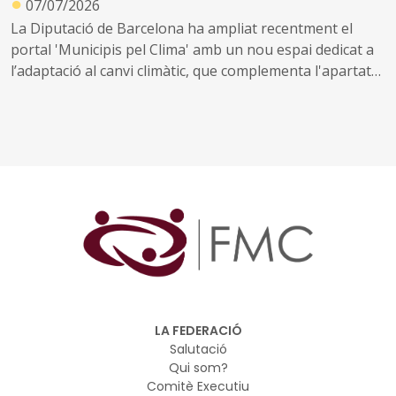
●
07/07/2026
La Diputació de Barcelona ha ampliat recentment el
portal 'Municipis pel Clima' amb un nou espai dedicat a
l’adaptació al canvi climàtic, que complementa l'apartat
de mitigació existent fins ara
El nou portal permet visualitzar les principals amenaces
climàtiques que afecten els municipis de la demarcació i
ofereix eines per conèixer els riscos i les vulnerabilitats
associades a la calor, la sequera, les tempestes, els
boscos, el territori i l'augment del nivell del mar
LA FEDERACIÓ
Salutació
Qui som?
Comitè Executiu