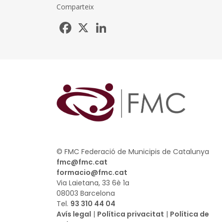
Comparteix
Facebook
X
LinkedIn
© FMC Federació de Municipis de Catalunya
fmc@fmc.cat
formacio@fmc.cat
Via Laietana, 33 6è 1a
08003 Barcelona
Tel.
93 310 44 04
Avís legal
|
Política privacitat
|
Política de