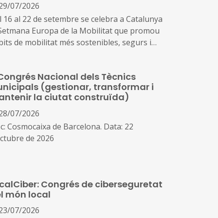
29/07/2026
l 16 al 22 de setembre se celebra a Catalunya
 Setmana Europa de la Mobilitat que promou
bits de mobilitat més sostenibles, segurs i
ludables com són els desplaçaments a peu,
bicicleta, en transport públic o amb vehicle
Congrés Nacional dels Tècnics
ctric, així com visualitzar els canvis possibles
nicipals (gestionar, transformar i
l’ús de l’espai públic, millorar la qualitat de
ntenir la ciutat construïda)
ire i la reducció de la contaminació
28/07/2026
oc: Cosmocaixa de Barcelona. Data: 22
octubre de 2026
guany, el congrés posarà el focus en els
ans reptes de la gestió urbana: la
calCiber: Congrés de ciberseguretat
nsformació de la ciutat existent, les
l món local
raestructures municipals, l’aplicació pràctica
la tecnologia i la IA en la gestió pública
23/07/2026