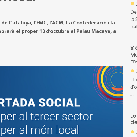
●
De
la
 de Cataluya, l’FMC, l’ACM, La Confederació i la
hà
ebrarà el proper 10 d’octubre al Palau Macaya, a
sa
en 
X 
elè
Mu
en 
ma
l’a
●
Ll
d’
En
gr
Lo
tra
de
inf
●
de 