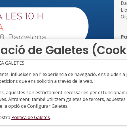
Da
Ll
Or
Pa
in
ació de Galetes (Cook
de
●
ZA GALETES
Or
De
ts, influeixen en l''experiència de navegació, ens ajuden a pr
eu
eticions que ens solicitin a través de la web.
Co
es, aquestes són estrictament necessàries per el funcionamin
Ll
ves. Altrament, també utilitzem galetes de tercers, aquestes 
Dat
 la opció de Configurar Galetes.
els canvis legislatius que s’han de produir i aportar
nostra
Política de Galetes
.
normatiu actual, puguin desplegar l’acció concertada