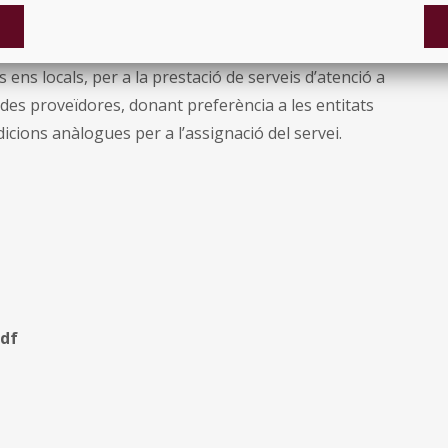
cial.
tònomes que han legislat sobre aquest instrument,
s ens locals, per a la prestació de serveis d’atenció a
des proveïdores, donant preferència a les entitats
icions anàlogues per a l’assignació del servei.
pdf