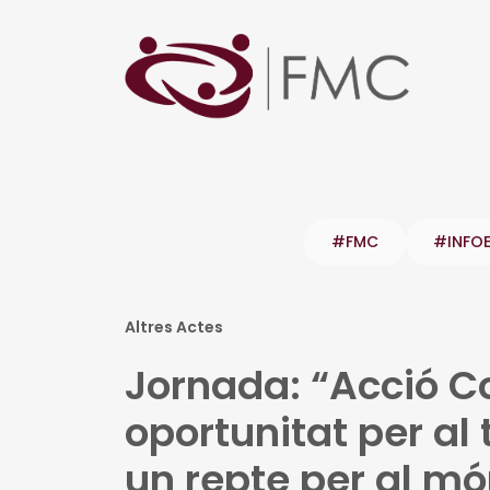
#FMC
#INFO
Altres Actes
Jornada: “Acció C
oportunitat per al 
un repte per al mó