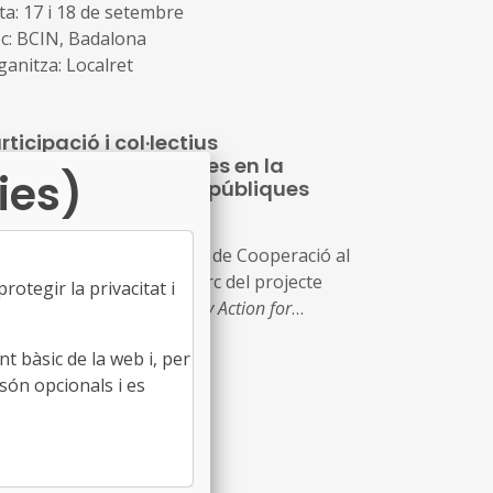
ta: 17 i 18 de setembre
oc: BCIN, Badalona
ganitza: Localret
rticipació i col·lectius
frarepresentats: reptes en la
ies)
finició de polítiques públiques
09/07/2026
ganitzada pel Fons Català de Cooperació al
senvolupament, en el marc del projecte
otegir la privacitat i
ropeu PACT –
Participatory Action for
mmunity Transformation
t bàsic de la web i, per
oc: Centre Cívic Cotxers de Sants (Barcelona)
són opcionals i es
a: 14 de juliol