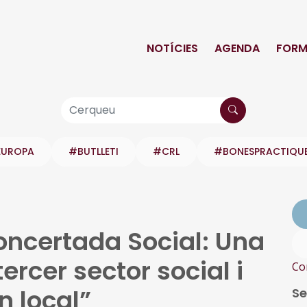
NOTÍCIES
AGENDA
FORM
EUROPA
#BUTLLETI
#CRL
#BONESPRACTIQU
oncertada Social: Una
tercer sector social i
Co
n local”
Se