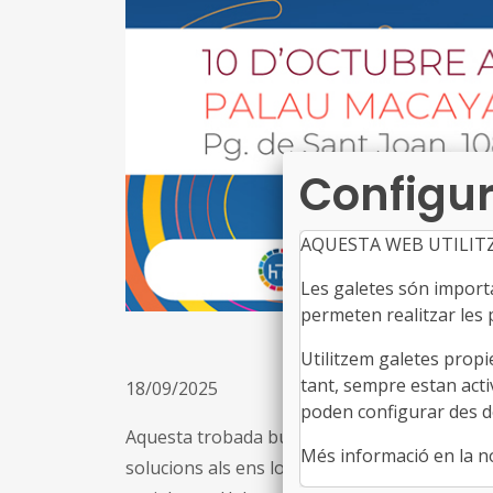
Configur
AQUESTA WEB UTILIT
Les galetes són importan
permeten realitzar les p
Utilitzem galetes propi
tant, sempre estan acti
18/09/2025
poden configurar des de
Aquesta trobada busca generar debat entorn d
Més informació en la 
solucions als ens locals perquè, en el marc 