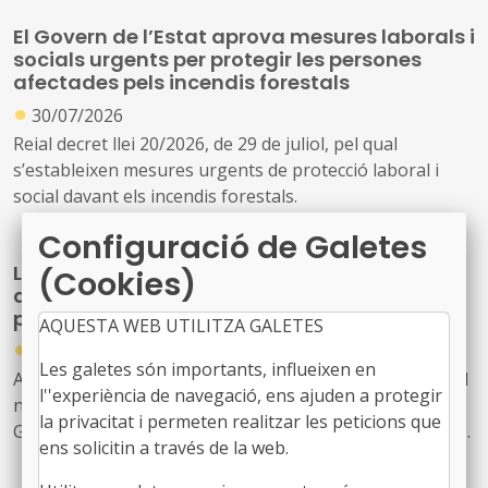
914637)
El Govern de l’Estat aprova mesures laborals i
socials urgents per protegir les persones
afectades pels incendis forestals
●
30/07/2026
Reial decret llei 20/2026, de 29 de juliol, pel qual
s’estableixen mesures urgents de protecció laboral i
social davant els incendis forestals.
Configuració de Galetes
La Generalitat actualitza el model de relació
(Cookies)
amb L'Energètica per reforçar els serveis
públics d'energia
AQUESTA WEB UTILITZA GALETES
●
30/07/2026
Les galetes són importants, influeixen en
Acord GOV/198/2026, de 28 de juliol, pel qual s'aprova el
l''experiència de navegació, ens ajuden a protegir
nou model de relació entre l'Administració de la
la privacitat i permeten realitzar les peticions que
Generalitat i el seu sector públic i Energies Renovables
ens solicitin a través de la web.
Públiques de Catalunya, SAU (L'Energètica), i
s'encarrega a L'Energètica la provisió general de serveis