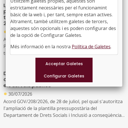
Utilitzem galetes propies, aquestes són
La Generalitat crea un programa temporal
en l'àmbit de l'energia
estrictament necessàries per el funcionamint
per impulsar la descarbonització i la
bàsic de la web i, per tant, sempre estan actives.
transició cap a una indústria neta fins al
Altrament, també utilitzem galetes de tercers,
2030
aquestes són opcionals i es poden configurar des
●
30/07/2026
de la opció de Configurar Galetes.
Acord GOV/197/2026, de 28 de juliol, pel qual es crea el
Programa temporal per a la descarbonització i la
Més informació en la nostra
Política de Galetes
.
transició cap a una indústria neta a Catalunya, horitzó
2030
Drets Socials reforçarà la seva estructura
amb 163 noves places per ampliar i millorar
els serveis públics
●
30/07/2026
Acord GOV/208/2026, de 28 de juliol, pel qual s'autoritza
l'ampliació de la plantilla pressupostària del
Departament de Drets Socials i Inclusió a conseqüència
de la creació de nous serveis i l'ampliació dels existents