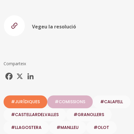
Vegeu la resolució
Comparteix
Facebook
X
LinkedIn
#JURÍDIQUES
#COMISSIONS
#CALAFELL
#CASTELLARDELVALLES
#GRANOLLERS
#LLAGOSTERA
#MANLLEU
#OLOT