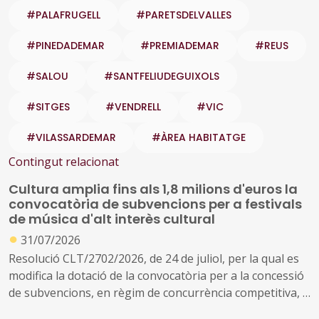
#PALAFRUGELL
#PARETSDELVALLES
#PINEDADEMAR
#PREMIADEMAR
#REUS
#SALOU
#SANTFELIUDEGUIXOLS
#SITGES
#VENDRELL
#VIC
#VILASSARDEMAR
#ÀREA HABITATGE
Contingut relacionat
Cultura amplia fins als 1,8 milions d'euros la
convocatòria de subvencions per a festivals
de música d'alt interès cultural
●
31/07/2026
Resolució CLT/2702/2026, de 24 de juliol, per la qual es
modifica la dotació de la convocatòria per a la concessió
de subvencions, en règim de concurrència competitiva, a
festivals de música d'alt interès cultural (ref. BDNS