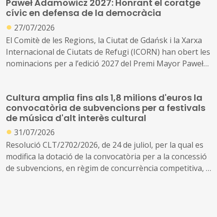
Paweł Adamowicz 2027: Honrant el coratge
Decret 111/2010, de 31 d'agost, pel qual es desenvolupa
cívic en defensa de la democràcia
reglamentàriament la Llei 10/2009, de 30 de juny
●
27/07/2026
El Comitè de les Regions, la Ciutat de Gdańsk i la Xarxa
Internacional de Ciutats de Refugi (ICORN) han obert les
nominacions per a l’edició 2027 del Premi Mayor Paweł
Adamowicz, un reconeixement que honra persones que,
amb coratge cívic i compromís, treballen cada dia per
Cultura amplia fins als 1,8 milions d'euros la
crear comunitats més obertes, inclusives i
convocatòria de subvencions per a festivals
democràtiques, malgrat les circumstàncies desafiants
de música d'alt interès cultural
com la violència, el discurs de l'odi, els prejudicis i la
●
31/07/2026
xenofòbia.
Resolució CLT/2702/2026, de 24 de juliol, per la qual es
modifica la dotació de la convocatòria per a la concessió
de subvencions, en règim de concurrència competitiva, a
festivals de música d'alt interès cultural (ref. BDNS
914637)