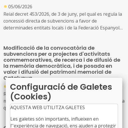
●
05/06/2026
Reial decret 453/2026, de 3 de juny, pel qual es regula la
concessió directa de subvencions a favor de
determinades entitats locals i de la Federació Espanyola
de Municipis i Províncies, per a la realització
d'actuacions de cerca, localització, exhumació i, si és el
Modificació de la convocatòria de
cas, identificació de restes de persones víctimes de la
subvencions per a projectes d'activitats
Guerra d'Espanya i la dictadura.
commemoratives, de recerca i de difusió de
la memòria democràtica, i de posada en
valor i difusió del patrimoni memorial de
Catalunya
Configuració de Galetes
●
11/03/2026
Resolució JUS/659/2026, de 5 de març, per la qual es
(Cookies)
modifica la Resolució JUS/351/2026, de 6 de febrer, per la
AQUESTA WEB UTILITZA GALETES
qual s'aprova la convocatòria derivada de les bases
reguladores del procediment per a la concessió de
Les galetes són importants, influeixen en
subvencions en règim de concurrència a projectes
l''experiència de navegació, ens ajuden a protegir
Convocatòria subvencions en règim de