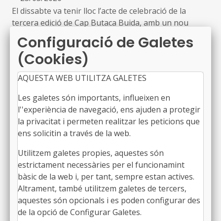
El dissabte va tenir lloc l’acte de celebració de la
autors Cristian Añó i Eduard Arderiu, i,
tercera edició de Cap Butaca Buida, amb un nou
posteriorment, es va celebrar la taula rodona
rècord de públic en tots els àmbits: 81.513
‘L'externalització en el sector cultural: alternatives i
Configuració de Galetes
espectadors, 261 espais escènics, 305 espectacles i
millores en les condicions de treball’
(Cookies)
347 funcions en una mateixa jornada
Els museus locals consoliden la gestió de les
col·leccions i reforcen el seu paper com a
AQUESTA WEB UTILITZA GALETES
L’acte, organitzat per ADETCA a l'Antiga Fàbrica
agents patrimonials i referents per a la
Damm, va comptar amb la presència de la secretària
comunitat
Les galetes són importants, influeixen en
general de la Federació de Municipis de Catalunya,
●
l''experiència de navegació, ens ajuden a protegir
09/02/2026
Susanna Mérida
la privacitat i permeten realitzar les peticions que
L’Informe de resultats del Cercle de Comparació
ens solicitin a través de la web.
Intermunicipal de Museus Locals de la Diputació de
Barcelona, confirma la tendència positiva de la Xarxa
Utilitzem galetes propies, aquestes són
de Museus Locals tant en la gestió de les col·leccions
estrictament necessàries per el funcionamint
com en l’activitat i l’ús del servei
bàsic de la web i, per tant, sempre estan actives.
ODS – FOCUS D’INNOVACIÓ LOCAL:
Altrament, també utilitzem galetes de tercers,
El paper dels museus a l'hora de mobilitzar la
aquestes són opcionals i es poden configurar des
ciutadania en l'afrontament de reptes ecològics
●
de la opció de Configurar Galetes.
07/01/2026