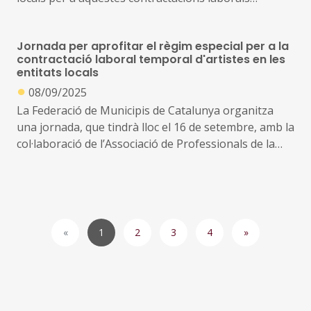
temporals, la Federació de Municipis de Catalunya ha
general adjunt, Joan Carles Garcia Cañizares
organitzat una interessant jornada aquest matí, que
Jornada per aprofitar el règim especial per a la
ha comptat amb la col·laboració de l’Associació de
contractació laboral temporal d'artistes en les
Professionals de la Interpretació i la Direcció de
entitats locals
Catalunya (AADPC)
●
08/09/2025
La Federació de Municipis de Catalunya organitza
una jornada, que tindrà lloc el 16 de setembre, amb la
col·laboració de l’Associació de Professionals de la
Interpretació i la Direcció de Catalunya (AADPC)
Volem aportar una adequada clarificació sobre
l’abast pràctic del règim especial amb què compten,
entre altres, les entitats locals, per formalitzar
1
contractes laborals temporals amb artistes