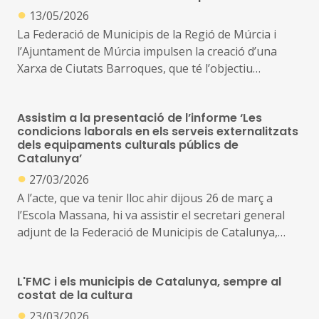
●
de l’Àrea de Cultura de la Federació de Municipis de
coherent amb la realitat social del país; sempre, però,
13/05/2026
Catalunya i alcaldessa de Sentmenat, va servir per
amb cooperació institucional, finançament suficient,
La Federació de Municipis de la Regió de Múrcia i
presentar el balanç del primer any del Pacte, amb
seguretat jurídica i una veritable corresponsabilitat
l’Ajuntament de Múrcia impulsen la creació d’una
més del 62 per cent de les mesures ja completades
entre Generalitat, administracions locals,
Xarxa de Ciutats Barroques, que té l’objectiu
equipaments, entitats i comunitat cultural
d’agrupar municipis amb patrimoni barroc rellevant
per tal de promoure’n la conservació, la difusió i la
Assistim a la presentació de l’informe ‘Les
posada en valor mitjançant una estratègia conjunta
condicions laborals en els serveis externalitzats
de caràcter cultural i turístic, amb vocació de
dels equipaments culturals públics de
projecció nacional i internacional
Catalunya’
●
27/03/2026
A l’acte, que va tenir lloc ahir dijous 26 de març a
l’Escola Massana, hi va assistir el secretari general
adjunt de la Federació de Municipis de Catalunya,
Joan Carles Garcia Cañizares
L'FMC i els municipis de Catalunya, sempre al
La presentació de l’estudi, elaborat pel Consell
costat de la cultura
Nacional de la Cultura i de les Arts de Catalunya
●
23/03/2026
(CONCA), va anar a càrrec dels gestors culturals i