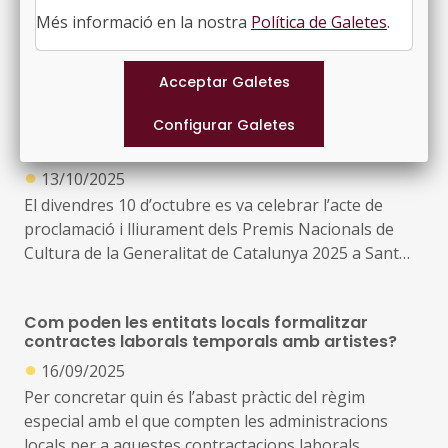
ODS número 11: Ciutats i comunitats sostenibles,
Més informació en la nostra
Política de Galetes
.
ODS número 13: Acció climàtica i ODS número 15:
Vida terrestre
La ciutadania té un paper essencial en la reducció de
L’FMC assisteix a l’acte de lliurament dels Premis
l’impacte ambiental de les activitats humanes i en la
Nacionals de Cultura
protecció dels ecosistemes
●
13/10/2025
El divendres 10 d’octubre es va celebrar l’acte de
D'aqui la importància de conscienciar, implicar i
proclamació i lliurament dels Premis Nacionals de
empoderar la societat en el seu conjunt per avançar
Cultura de la Generalitat de Catalunya 2025 a Sant
en la transició ecològica, un objectiu al que poden fer
Esteve de Palautordera. Els premis representen
una valuosa contribució les institucions de difusió
diversitat de trajectòries i disciplines, com el teatre, la
científica
Com poden les entitats locals formalitzar
música, les arts visuals, la dansa i la cultura popular; i
contractes laborals temporals amb artistes?
el jurat valora la seva excel·lència i la creativitat, que
●
16/09/2025
trenquen límits per transformar l’art i la societat
Per concretar quin és l’abast pràctic del règim
especial amb el que compten les administracions
El representant de la Federació de Municipis de
locals per a aquestes contractacions laborals
Catalunya que hi va assistir va ser el secretari