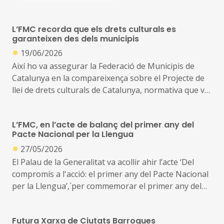
L’FMC recorda que els drets culturals es
garanteixen des dels municipis
●
19/06/2026
Així ho va assegurar la Federació de Municipis de
Catalunya en la compareixença sobre el Projecte de
llei de drets culturals de Catalunya, normativa que vol
establir un marc jurídic integral per al
reconeixement, la garantia i el desplegament efectiu
L’FMC, en l’acte de balanç del primer any del
dels drets culturals de totes les persones que viuen i
Pacte Nacional per la Llengua
treballen a Catalunya
●
27/05/2026
El Palau de la Generalitat va acollir ahir l’acte ‘Del
Des de l’FMC manifestem el nostre suport general a
compromís a l'acció: el primer any del Pacte Nacional
aquest projecte de llei perquè suposa un pas
per la Llengua’,`per commemorar el primer any del
endavant en el reconeixement de la cultura com a bé
Pacte Nacional per la Llengua
essencial i com a dret fonamental, i en la necessitat
de dotar el sistema cultural d’un marc de drets,
Futura Xarxa de Ciutats Barroques
L’acte, al que hi va assistir Montse Rueda, presidenta
deures i garanties més clar, més exigent i més