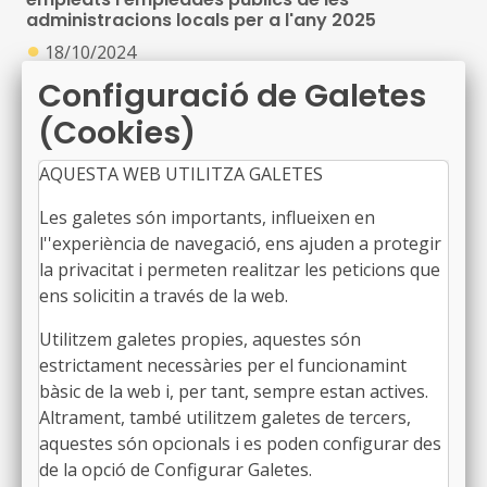
administracions locals per a l'any 2025
●
18/10/2024
Resolució PRE/3705/2024, de 18 de setembre, per la
Configuració de Galetes
qual s'obre la convocatòria anticipada AFEDAP 2025,
(Cookies)
publicada al DOGC núm. 9271, de 18 d’octubre de
2024
AQUESTA WEB UTILITZA GALETES
Festes laborals per a l’any 2025
Les galetes són importants, influeixen en
●
18/10/2024
l''experiència de navegació, ens ajuden a protegir
Resolució de 15 d'octubre de 2024, de la Direcció
la privacitat i permeten realitzar les peticions que
General de Treball, publicada al BOE núm. 252, de 18
ens solicitin a través de la web.
d’octubre de 2024
Utilitzem galetes propies, aquestes són
estrictament necessàries per el funcionamint
bàsic de la web i, per tant, sempre estan actives.
Acord de condicions comú dels empleats
públics dels ens locals de Catalunya de menys
Altrament, també utilitzem galetes de tercers,
de 20.000 habitants: jornada anual per a 2024
aquestes són opcionals i es poden configurar des
●
18/10/2024
de la opció de Configurar Galetes.