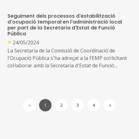
Seguiment dels processos d'estabilització
d'ocupació temporal en l'administració local
per part de la Secretaria d'Estat de Funció
Pública
●
24/05/2024
La Secretaria de la Comissió de Coordinació de
l'Ocupació Pública s'ha adreçat a la FEMP sol·licitant
col·laborar amb la Secretaria d'Estat de Funció
Pública en el seguiment dels processos
d'estabilització de l'ocupació temporal duts a terme
per part de les Entitats Locals
1