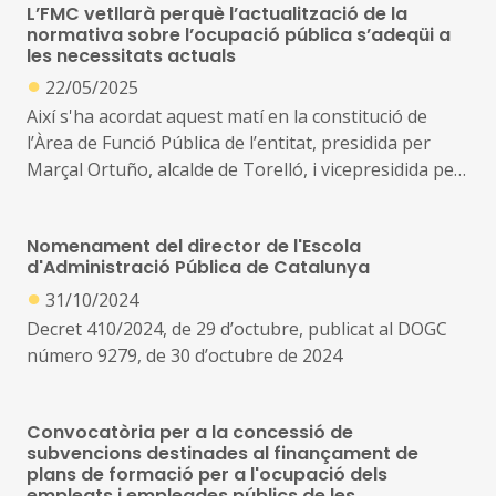
L’FMC vetllarà perquè l’actualització de la
i incentius per garantir la cobertura de llocs de difícil
normativa sobre l’ocupació pública s’adeqüi a
provisió al món local
les necessitats actuals
●
22/05/2025
Així s'ha acordat aquest matí en la constitució de
l’Àrea de Funció Pública de l’entitat, presidida per
Marçal Ortuño, alcalde de Torelló, i vicepresidida per
Òscar Sendra, alcalde d’Aiguamúrcia
Nomenament del director de l'Escola
En el marc d’aquesta reunió s’ha debatut i aprovat el
d'Administració Pública de Catalunya
Pla de Treball de l’àrea, que ha de servir de full de
●
31/10/2024
ruta dels propers anys
Decret 410/2024, de 29 d’octubre, publicat al DOGC
número 9279, de 30 d’octubre de 2024
Convocatòria per a la concessió de
subvencions destinades al finançament de
plans de formació per a l'ocupació dels
empleats i empleades públics de les