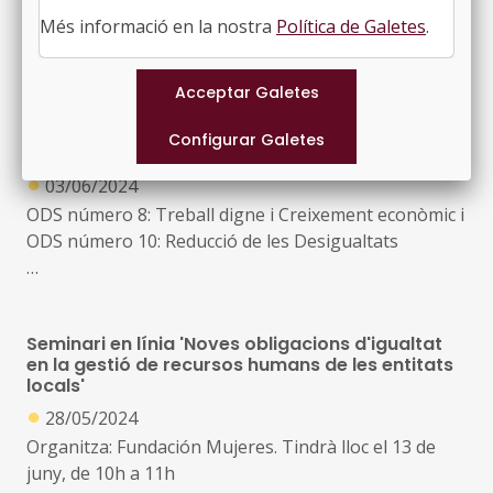
Resolució EMT/3644/2024, de 8 d’octubre, publicada
Més informació en la nostra
Política de Galetes
.
al DOGC núm. 9270, de 17 d’octubre de 2024
ODS – FOCUS D’INNOVACIÓ LOCAL:
Recomanacions per estendre la selecció de
personal basada en competències
●
03/06/2024
ODS número 8: Treball digne i Creixement econòmic i
ODS número 10: Reducció de les Desigualtats
Havent-hi vacants de llocs de treball, del sector públic
i del sector privat, que queden sense cobrir per
Seminari en línia 'Noves obligacions d'igualtat
manca d'aspirants acreditats amb la titulació o
en la gestió de recursos humans de les entitats
l'experiència exigides és paradoxal (a més d’injust i
locals'
ineficient) que hi hagi persones en atur que podrien
●
28/05/2024
desenvolupar aquestes feines però que no hi poden
Organitza: Fundación Mujeres. Tindrà lloc el 13 de
accedir per no disposar d'aquests requisits formals
juny, de 10h a 11h