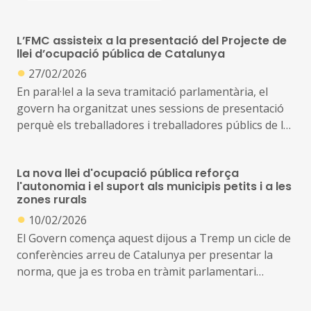
L’FMC assisteix a la presentació del Projecte de
llei d’ocupació pública de Catalunya
●
27/02/2026
En paral·lel a la seva tramitació parlamentària, el
govern ha organitzat unes sessions de presentació
perquè els treballadores i treballadores públics de la
Generalitat, de l’àmbit local i de les universitats
puguin conèixer de primera mà el propòsit i el
La nova llei d'ocupació pública reforça
contingut de la llei en un moment clau per al sistema
l'autonomia i el suport als municipis petits i a les
d’ocupació pública del país
zones rurals
●
10/02/2026
Marçal Ortuño, president de l’Àrea de Funció Pública
El Govern comença aquest dijous a Tremp un cicle de
de la Federació de Municipis de Catalunya i alcalde de
conferències arreu de Catalunya per presentar la
Torelló, va assistir ahir a aquest acte, que va tenir
norma, que ja es troba en tràmit parlamentari
lloc a l’Escola d’Administració Pública de Catalunya
La llei preveu exempcions, flexibilització d'obligacions