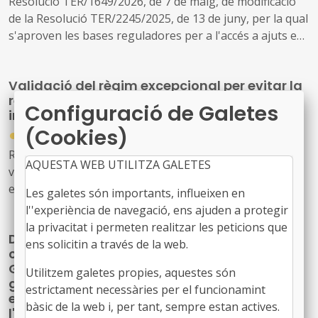
Resolució TER/1649/2026, de 7 de maig, de modificació
de la Resolució TER/2245/2025, de 13 de juny, per la qual
s'aproven les bases reguladores per a l'accés a ajuts en
forma de préstecs, del “Fons Públic d'Emancipació”, per
facilitar l'accés al primer habitatge en propietat a
Validació del règim excepcional per evitar la
persones joves
reclamació de deutes socials pendents en
Configuració de Galetes
infància i adolescència
(Cookies)
●
10/11/2025
Resolució 432/XV del Parlament de Catalunya, de
AQUESTA WEB UTILITZA GALETES
validació del Decret llei 20/2025, sobre el règim
excepcional dels crèdits de la hisenda pública de la
Les galetes són importants, influeixen en
Generalitat de Catalunya derivats de la gestió de
l''experiència de navegació, ens ajuden a protegir
prestacions socials de caràcter econòmic en l'àmbit de la
la privacitat i permeten realitzar les peticions que
Decret sobre el règim excepcional dels
infància i l'adolescència
ens solicitin a través de la web.
crèdits de la hisenda pública de la
Generalitat de Catalunya derivats de la
Utilitzem galetes propies, aquestes són
gestió de prestacions socials de caràcter
estrictament necessàries per el funcionamint
econòmic en l'àmbit de la infància i
bàsic de la web i, per tant, sempre estan actives.
l'adolescència