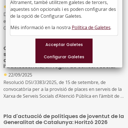
Altrament, també utilitzem galetes de tercers,
●
02/10/2025
aquestes són opcionals i es poden configurar des
Decret llei 20/2025, de 30 de setembre, sobre el règim
de la opció de Configurar Galetes.
excepcional dels crèdits de la hisenda pública de la
Més informació en la nostra
Política de Galetes
.
Generalitat de Catalunya derivats de la gestió de
prestacions socials de caràcter econòmic en l'àmbit de la
infància i l'adolescència
Convocatòria per a la provisió de places en
serveis de la Xarxa de Serveis Socials
d’Atenció Pública en l’àmbit de la infància i
l’adolescència, en règim de concert social
●
22/09/2025
Resolució DSI/3383/2025, de 15 de setembre, de
convocatòria per a la provisió de places en serveis de la
Xarxa de Serveis Socials d’Atenció Pública en l’àmbit de la
infància i l’adolescència, en règim de concert social
Pla d'actuació de polítiques de joventut de la
Generalitat de Catalunya: Horitzó 2026