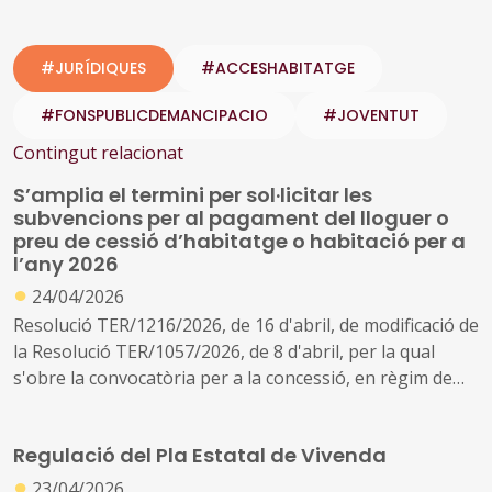
#JURÍDIQUES
#ACCESHABITATGE
#FONSPUBLICDEMANCIPACIO
#JOVENTUT
Contingut relacionat
S’amplia el termini per sol·licitar les
subvencions per al pagament del lloguer o
preu de cessió d’habitatge o habitació per a
l’any 2026
●
24/04/2026
Resolució TER/1216/2026, de 16 d'abril, de modificació de
la Resolució TER/1057/2026, de 8 d'abril, per la qual
s'obre la convocatòria per a la concessió, en règim de
concurrència pública competitiva, de les subvencions
per al pagament del lloguer o preu de cessió d'habitatge
Regulació del Pla Estatal de Vivenda
o habitació per a l'any 2026 per a persones que tinguin
●
de 36 a 64 anys (ref. BDNS 896205)
23/04/2026