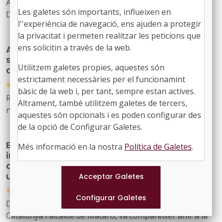
Acord GOV/214/2025, de 2 de setembre, publicat al
Les galetes són importants, influeixen en
DOGC núm. 9493, de 04/09/2025
l''experiència de navegació, ens ajuden a protegir
la privacitat i permeten realitzar les peticions que
ens solicitin a través de la web.
Aprovació de la capacitat ordinària del
sistema de protecció i tutela de menors
Utilitzem galetes propies, aquestes són
d’edat estrangers no acompanyats
estrictament necessàries per el funcionamint
●
02/09/2025
bàsic de la web i, per tant, sempre estan actives.
Reial decret 743/2025, de 26 d’agost, publicat al BOE
Altrament, també utilitzem galetes de tercers,
núm. 206, de 27/08/2025
aquestes són opcionals i es poden configurar des
de la opció de Configurar Galetes.
El president de l’FMC posa en valor les
Més informació en la nostra
Política de Galetes
.
iniciatives del món local i la implementació
de polítiques d’habitatge amb una lógica
urbana integral
●
01/07/2026
David Bote, president de la Federació de Municipis de
Catalunya i alcalde de Mataró, va comparèixer ahir a la