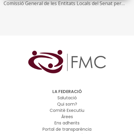
Comissió General de les Entitats Locals del Senat per
parlar del món local i exposar les accions
desenvolupades en matèria d’habitatge i agenda urbana
a Mataró, els efectes que ha tingut la declaració o no de
zones de mercat tensionat i valorar el grau de
col·laboració de les diferents administracions públiques
competents en matèria d’habitatge
Bote va destacar també la importància de l’autonomia i
el lideratge local perquè els municipis vagin fent més
actuacions, tinguin més implicació i assumeixin un paper
cada vegada més determinant
LA FEDERACIÓ
Salutació
Qui som?
Comitè Executiu
Àrees
Ens adherits
Portal de transparència