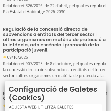
Reial decret 326/2026, de 22 d'abril, pel qual es regula el
Pla Estatal d'Habitatge 2026-2030
Regulació de la concessió directa de
subvencions a entitats del tercer sector i
altres organismes en matèria de protecció a
la infància, adolescència i promoció de la
participació juvenil.
●
09/10/2025
Reial decret 907/2025, de 8 d'octubre, pel qual es regula
la concessió directa de subvencions a entitats del tercer
sector i altres organismes en matèria de protecció a la
infància i l'adolescència i la promoció de la participació
Configuració de Galetes
de la joventut
Pla d'actuació de polítiques de joventut de la
(Cookies)
Generalitat de Catalunya: Horitzó 2026
●
04/09/2025
AQUESTA WEB UTILITZA GALETES