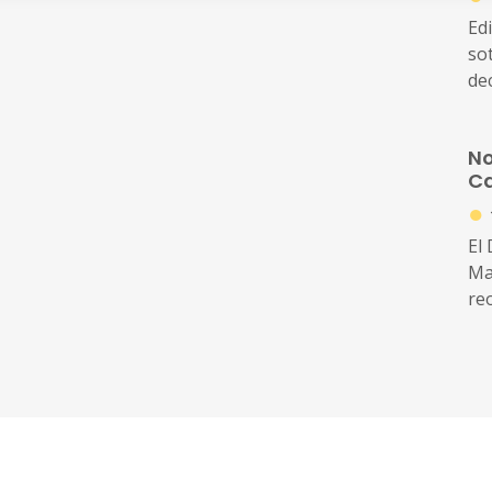
Edi
sotme
dec
cen
No
C
●
El
Ma
re
de 
l’e
ass