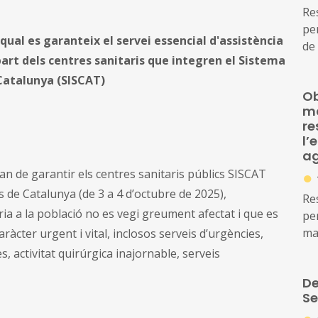
Re
per
qual es garanteix el servei essencial d'assistència
de 
part dels centres sanitaris que integren el Sistema
cen
 Catalunya (SISCAT)
pe
Ob
el 
ma
re
l’
a
●
an de garantir els centres sanitaris públics SISCAT
 de Catalunya (de 3 a 4 d’octubre de 2025),
Re
ria a la població no es vegi greument afectat i que es
per
mas
aràcter urgent i vital, inclosos serveis d’urgències,
cen
, activitat quirúrgica inajornable, serveis
pe
De
el 
Se