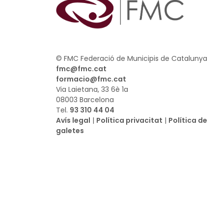
© FMC Federació de Municipis de Catalunya
fmc@fmc.cat
formacio@fmc.cat
Via Laietana, 33 6è 1a
08003 Barcelona
Tel.
93 310 44 04
Avís legal
|
Política privacitat
|
Política de
galetes