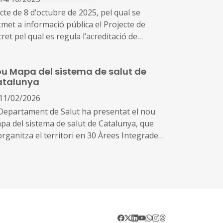
cte de 8 d’octubre de 2025, pel qual se
t a informació pública el Projecte de
ret pel qual es regula l’acreditació de
tres i serveis sanitaris
u Mapa del sistema de salut de
atalunya
11/02/2026
 Departament de Salut ha presentat el nou
pa del sistema de salut de Catalunya, que
organitza el territori en 30 Àrees Integrades
Salut (AIS) amb l’objectiu de reforçar
quitat, la proximitat i la integració
istencial