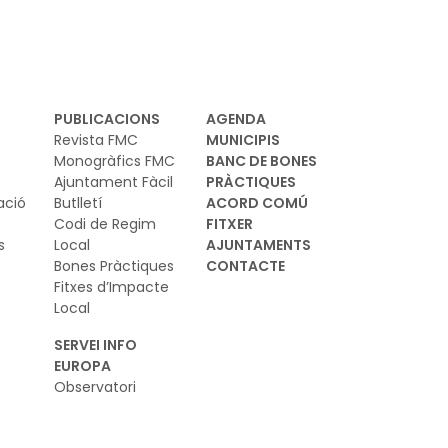
PUBLICACIONS
AGENDA
Revista FMC
MUNICIPIS
Monogràfics FMC
BANC DE BONES
Ajuntament Fàcil
PRÀCTIQUES
ació
Butlletí
ACORD COMÚ
Codi de Regim
FITXER
s
Local
AJUNTAMENTS
Bones Pràctiques
CONTACTE
Fitxes d’Impacte
Local
SERVEI INFO
EUROPA
Observatori