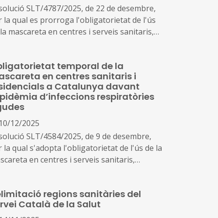
solució SLT/4787/2025, de 22 de desembre,
 la qual es prorroga l'obligatorietat de l'ús
la mascareta en centres i serveis sanitaris,
tres residencials per a la gent gran i
rsones amb discapacitat, per a la prevenció i
ligatorietat temporal de la
control d'infeccions
scareta en centres sanitaris i
sidencials a Catalunya davant
epidèmia d’infeccions respiratòries
gudes
10/12/2025
solució SLT/4584/2025, de 9 de desembre,
 la qual s'adopta l'obligatorietat de l'ús de la
careta en centres i serveis sanitaris,
tres residencials per a la gent gran i
rsones amb discapacitat, per a la prevenció i
limitació regions sanitàries del
control d'infeccions
rvei Català de la Salut