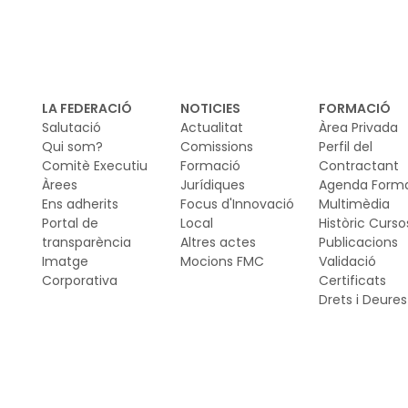
LA FEDERACIÓ
NOTICIES
FORMACIÓ
Salutació
Actualitat
Àrea Privada
Qui som?
Comissions
Perfil del
Comitè Executiu
Formació
Contractant
Àrees
Jurídiques
Agenda Form
Ens adherits
Focus d'Innovació
Multimèdia
Portal de
Local
Històric Curso
transparència
Altres actes
Publicacions
Imatge
Mocions FMC
Validació
Corporativa
Certificats
Drets i Deures