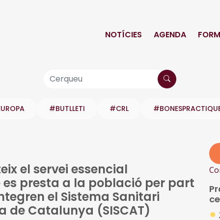
NOTÍCIES
AGENDA
FORM
EUROPA
#BUTLLETI
#CRL
#BONESPRACTIQU
ix el servei essencial
Co
 es presta a la població per part
Pr
integren el Sistema Sanitari
ce
ica de Catalunya (SISCAT)
●