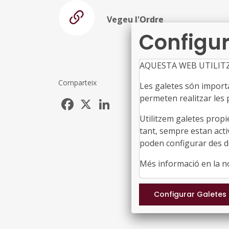
Vegeu l'Ordre
Configur
AQUESTA WEB UTILIT
Comparteix
Les galetes són importan
permeten realitzar les p
Facebook
X
LinkedIn
Utilitzem galetes propi
tant, sempre estan acti
poden configurar des de
Més informació en la 