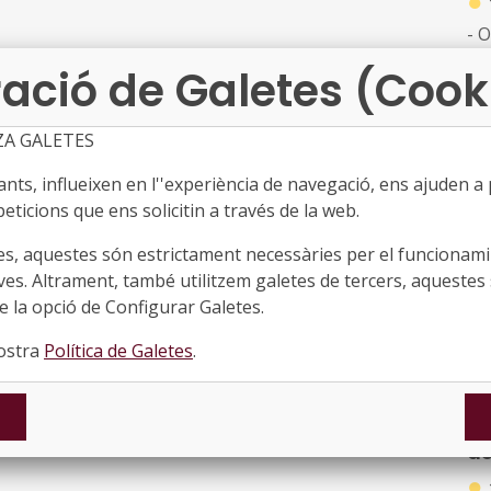
●
- 
qu
ació de Galetes (Cook
116
reg
Ser
ZA GALETES
Me
ts, influeixen en l''experiència de navegació, ens ajuden a pr
be
co
eticions que ens solicitin a través de la web.
●
es, aquestes són estrictament necessàries per el funcionamin
Re
ves. Altrament, també utilitzem galetes de tercers, aquestes 
la
 la opció de Configurar Galetes.
sa
nostra
Política de Galetes
.
co
In
de
de
●