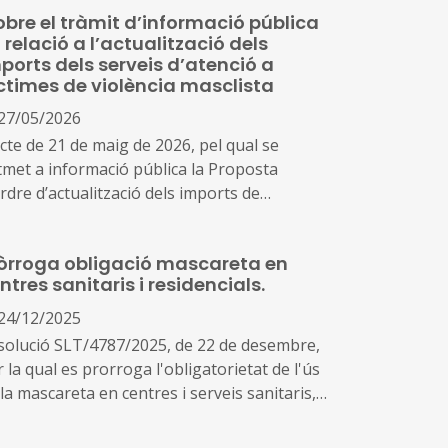
obre el tràmit d’informació pública
 relació a l’actualització dels
ports dels serveis d’atenció a
ctimes de violència masclista
27/05/2026
icte de 21 de maig de 2026, pel qual se
tmet a informació pública la Proposta
rdre d’actualització dels imports de
terminats serveis socials de la Xarxa
Atenció i Recuperació Integral per a dones
òrroga obligació mascareta en
e pateixen violència masclista
ntres sanitaris i residencials.
24/12/2025
solució SLT/4787/2025, de 22 de desembre,
 la qual es prorroga l'obligatorietat de l'ús
la mascareta en centres i serveis sanitaris,
tres residencials per a la gent gran i
rsones amb discapacitat, per a la prevenció i