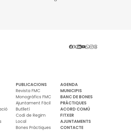
la Xarxa de Carreteres de l'Estat (Quarta
e).
PUBLICACIONS
AGENDA
Revista FMC
MUNICIPIS
Monogràfics FMC
BANC DE BONES
Ajuntament Fàcil
PRÀCTIQUES
ació
Butlletí
ACORD COMÚ
Codi de Regim
FITXER
s
Local
AJUNTAMENTS
Bones Pràctiques
CONTACTE