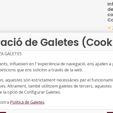
In
el 
de
co
C
●
Ed
ació de Galetes (Cook
so
de
co
ZA GALETES
ts, influeixen en l''experiència de navegació, ens ajuden a pr
Ob
ma
eticions que ens solicitin a través de la web.
re
es, aquestes són estrictament necessàries per el funcionamin
l’
a
ves. Altrament, també utilitzem galetes de tercers, aquestes 
●
 la opció de Configurar Galetes.
Re
nostra
Política de Galetes
.
per