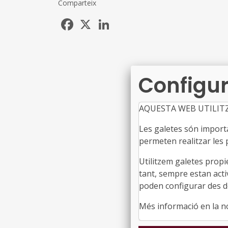
Comparteix
Facebook
X
LinkedIn
Configur
AQUESTA WEB UTILIT
Les galetes són importan
permeten realitzar les p
Utilitzem galetes propi
tant, sempre estan acti
poden configurar des de
Més informació en la 