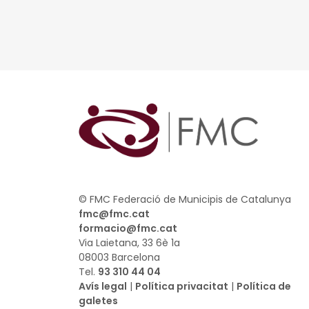
© FMC Federació de Municipis de Catalunya
fmc@fmc.cat
formacio@fmc.cat
Via Laietana, 33 6è 1a
08003 Barcelona
Tel.
93 310 44 04
Avís legal
|
Política privacitat
|
Política de
galetes