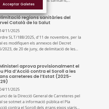
careta en centres i serveis sanitaris,
tres residencials per a la gent gran i
rsones amb discapacitat, per a la prevenció i
limitació regions sanitàries del
control d'infeccions
rvei Català de la Salut
14/11/2025
Ordre SLT/188/2025, d'11 de novembre, per la
al es modifiquen els annexos del Decret
/2023, de 20 de juny, de delimitació de les
ions sanitàries i dels sectors sanitaris del
vei Català de la Salut
 Ministeri aprova provisionalment el
u Pla d’Acció contra el Soroll a les
ans carreteres de l’Estat (2025-
29)
04/11/2025
unci de la Direcció General de Carreteres pel
al se sotmet a informació pública el Pla
cció contra el Soroll dels grans eixos viaris