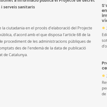
 sotmet a informació pública el Projecte de decret
S’
 i serveis sanitaris
en
im
ví
●
e la ciutadania en el procés d'elaboració del Projecte
blica, d'acord amb el que disposa l'article 68 de la
Ed
so
 i de procediment de les administracions públiques de
d’o
comptats des de l'endemà de la data de publicació
de
tat de Catalunya.
d’
Pr
qu
ce
●
Re
per
de 
cen
pe