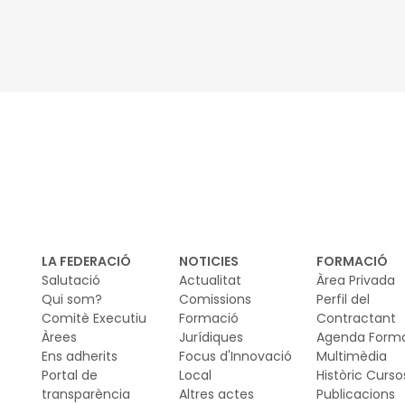
de 
Fas
LA FEDERACIÓ
NOTICIES
FORMACIÓ
Salutació
Actualitat
Àrea Privada
Qui som?
Comissions
Perfil del
Comitè Executiu
Formació
Contractant
Àrees
Jurídiques
Agenda Form
Ens adherits
Focus d'Innovació
Multimèdia
Portal de
Local
Històric Curso
transparència
Altres actes
Publicacions