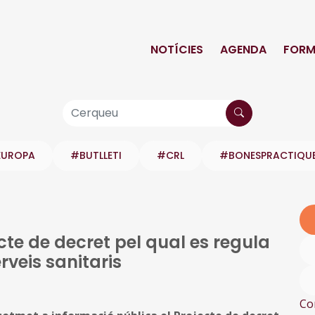
NOTÍCIES
AGENDA
FORM
EUROPA
#BUTLLETI
#CRL
#BONESPRACTIQU
cte de decret pel qual es regula
erveis sanitaris
Co