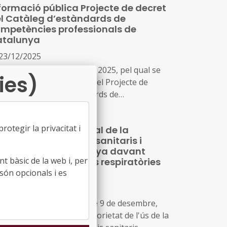
formació pública Projecte de decret
control d'infeccions
l Catàleg d’estàndards de
mpetències professionals de
atalunya
23/12/2025
icte de 12 de desembre de 2025, pel qual se
ies)
tmet a informació pública el Projecte de
cret del Catàleg d’estàndards de
mpetències professionals de Catalunya
otegir la privacitat i
ligatorietat temporal de la
scareta en centres sanitaris i
sidencials a Catalunya davant
t bàsic de la web i, per
epidèmia d’infeccions respiratòries
gudes
són opcionals i es
10/12/2025
solució SLT/4584/2025, de 9 de desembre,
 la qual s'adopta l'obligatorietat de l'ús de la