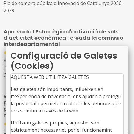
Pla de compra pública d'innovació de Catalunya 2026-
2029
Aprovada l'Estratègia d'activació de sòls
d'activitat econòmica i creada la comissió
interdepartamental
●
Configuració de Galetes
12/02/2026
Acord GOV/28/2026, de 10 de febrer, pel qual s'aprova
(Cookies)
l'Estratègia d'activació de sòls d'activitat econòmica de
Catalunya i es crea la Comissió Interdepartamental
AQUESTA WEB UTILITZA GALETES
d'Activació de Sòls d'Activitat Econòmica
Les galetes són importants, influeixen en
Reforma del comerç català: nova llei per
l''experiència de navegació, ens ajuden a protegir
protegir el comerç de proximitat, regular les
la privacitat i permeten realitzar les peticions que
promocions i revitalitzar el comerç als
ens solicitin a través de la web.
municipis rurals
●
Utilitzem galetes propies, aquestes són
31/12/2025
estrictament necessàries per el funcionamint
Llei 12/2025, de 29 de desembre, de modificació de la Llei