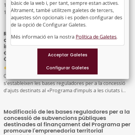
bàsic de la web i, per tant, sempre estan actives.
18/2017, de comerç, serveis i fires, i del Decret llei
Altrament, també utilitzem galetes de tercers,
1/2009, d'ordenació dels equipaments comercials
aquestes són opcionals i es poden configurar des
de la opció de Configurar Galetes.
Red.es obre convocatòria de 3,75 milions per
Més informació en la nostra
Política de Galetes
.
al Programa d’impuls a les ciutats i territoris
intel·ligents per a la promoció del
desenvolupament econòmic i productiu a
Catalunya
●
30/12/2025
Ordre TDF/1559/2025, de 26 de desembre, per la qual
s'estableixen les bases reguladores per a la concessió
d'ajuts destinats al «Programa d’impuls a les ciutats i
territoris intel·ligents per a la promoció del
desenvolupament econòmic i productiu», i es procedeix
Modificació de les bases reguladores per a la
a la seva convocatòria corresponent a l'exercici 2025.
concessió de subvencions públiques
destinades al finançament del Programa per
promoure l'emprenedoria territorial