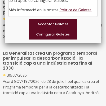
de la opció de Configurar Galetes.
La Generalitat actualitza el model de relació
amb L'Energètica per reforçar els serveis
Més informació en la nostra
Política de Galetes
.
públics d'energia
●
30/07/2026
Acord GOV/198/2026, de 28 de juliol, pel qual s'aprova el
nou model de relació entre l'Administració de la
Generalitat i el seu sector públic i Energies Renovables
Públiques de Catalunya, SAU (L'Energètica), i
s'encarrega a L'Energètica la provisió general de serveis
La Generalitat crea un programa temporal
en l'àmbit de l'energia
per impulsar la descarbonització i la
transició cap a una indústria neta fins al
2030
●
30/07/2026
Acord GOV/197/2026, de 28 de juliol, pel qual es crea el
Programa temporal per a la descarbonització i la
transició cap a una indústria neta a Catalunya, horitzó
2030