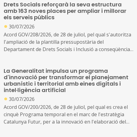
Drets Socials reforçarà la seva estructura
amb 163 noves places per ampliar i millorar
els serveis públics
●
30/07/2026
Acord GOV/208/2026, de 28 de juliol, pel qual s'autoritza
l'ampliació de la plantilla pressupostària del
Departament de Drets Socials i Inclusió a conseqüència
de la creació de nous serveis i l'ampliació dels existents
La Generalitat impulsa un programa
d'innovació per transformar el planejament
urbanístic i territorial amb eines digitals i
intel·ligència artificial
●
30/07/2026
Acord GOV/200/2026, de 28 de juliol, pel qual es crea el
cinquè Programa temporal en el marc de l'estratègia
Catalunya Futur, per a la innovació en l'elaboració del
planejament urbanístic i territorial