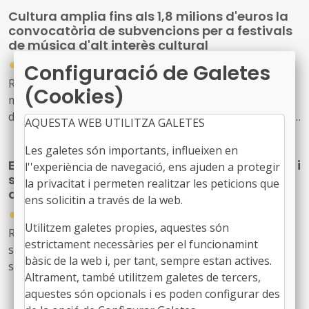
Cultura amplia fins als 1,8 milions d'euros la
convocatòria de subvencions per a festivals
de música d'alt interès cultural
●
31/07/2026
Configuració de Galetes
Resolució CLT/2702/2026, de 24 de juliol, per la qual es
(Cookies)
modifica la dotació de la convocatòria per a la concessió
de subvencions, en règim de concurrència competitiva, a
AQUESTA WEB UTILITZA GALETES
festivals de música d'alt interès cultural (ref. BDNS
914637)
Les galetes són importants, influeixen en
El Govern de l’Estat aprova mesures laborals i
l''experiència de navegació, ens ajuden a protegir
socials urgents per protegir les persones
la privacitat i permeten realitzar les peticions que
afectades pels incendis forestals
ens solicitin a través de la web.
●
30/07/2026
Utilitzem galetes propies, aquestes són
Reial decret llei 20/2026, de 29 de juliol, pel qual
estrictament necessàries per el funcionamint
s’estableixen mesures urgents de protecció laboral i
bàsic de la web i, per tant, sempre estan actives.
social davant els incendis forestals.
Altrament, també utilitzem galetes de tercers,
aquestes són opcionals i es poden configurar des