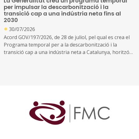
La Generalitat crea un programa temporal
en l'àmbit de l'energia
per impulsar la descarbonització i la
transició cap a una indústria neta fins al
2030
●
30/07/2026
Acord GOV/197/2026, de 28 de juliol, pel qual es crea el
Programa temporal per a la descarbonització i la
transició cap a una indústria neta a Catalunya, horitzó
2030