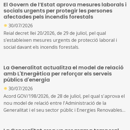
El Govern de l’Estat aprova mesures laborals i
local en les accions que s’han de desenvolupar per
socials urgents per protegir les persones
revertir la situació actual de l’estat de Rodalies a curt,
afectades pels incendis forestals
mitjà i llarg termini
●
30/07/2026
Reial decret llei 20/2026, de 29 de juliol, pel qual
s’estableixen mesures urgents de protecció laboral i
social davant els incendis forestals.
La Generalitat actualitza el model de relació
amb L'Energètica per reforçar els serveis
públics d'energia
●
30/07/2026
Acord GOV/198/2026, de 28 de juliol, pel qual s'aprova el
nou model de relació entre l'Administració de la
Generalitat i el seu sector públic i Energies Renovables
Públiques de Catalunya, SAU (L'Energètica), i
s'encarrega a L'Energètica la provisió general de serveis