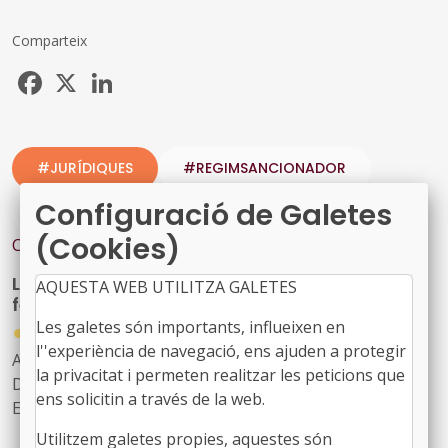
Comparteix
Facebook
X
LinkedIn
#JURÍDIQUES
#REGIMSANCIONADOR
Configuració de Galetes
#XARXAFERROVIÀRIA
(Cookies)
Contingut relacionat
L’FMC, present a una jornada sobre política
AQUESTA WEB UTILITZA GALETES
ferroviària
Les galetes són importants, influeixen en
●
14/07/2026
l''experiència de navegació, ens ajuden a protegir
Ahir al matí es va celebrar una jornada organitzada pel
la privacitat i permeten realitzar les peticions que
Departament de Territori, Habitatge i Transició
ens solicitin a través de la web.
Ecològica per abordar el futur del sistema ferroviari
català i definir les seves prioritats estratègiques
Utilitzem galetes propies, aquestes són