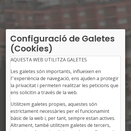
Configuració de Galetes
(Cookies)
AQUESTA WEB UTILITZA GALETES
Les galetes són importants, influeixen en
l''experiència de navegació, ens ajuden a protegir
la privacitat i permeten realitzar les peticions que
ens solicitin a través de la web.
Utilitzem galetes propies, aquestes són
SANTA MARGARIDA DE MONTBUI
estrictament necessàries per el funcionamint
Alcalde: Jesús Miguel Juárez Tamayo
bàsic de la web i, per tant, sempre estan actives.
L'Anoia, Barcelona
Altrament, també utilitzem galetes de tercers,
Població: 10.631