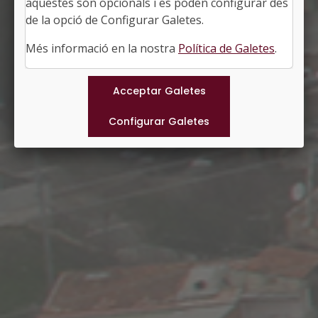
aquestes són opcionals i es poden configurar des
Superfície: 27,00 km2
http://www.montbui.cat
de la opció de Configurar Galetes.
#SANTAMARGARIDADEMONTBUI
Més informació en la nostra
Política de Galetes
.
Municipis