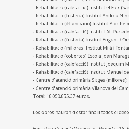
- Rehabilitació (calefacció) Institut el Foix (
- Rehabilitació (fusteria) Institut Andreu Nin 
- Rehabilitació (il·luminació) Institut Baix Pe
- Rehabilitació (calefacció) Institut Alt Pene
- Rehabilitació (fusteria) Institut Eugeni d'O
- Rehabilitació (millores) Institut Milà i Font
- Rehabilitació (cobertes) Escola Joan Maraga
- Rehabilitació (calefacció) Institut Joaquim M
- Rehabilitació (calefacció) Institut Manuel d
- Centre d'atenció primària Sitges (millores):
- Centre d'atenció primària Vilanova del Camí
Total: 18.050.855,37 euros.
Les obres hauran d'estar finalitzades el des
Font: Departament d'Economia i Hisenda - 15 