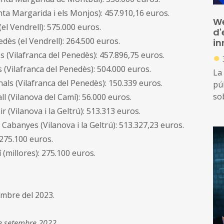
Santa Margarida i els Monjos): 457.910,16 euros.
We
(el Vendrell): 575.000 euros.
d'
nedès (el Vendrell): 264.500 euros.
in
●
dès (Vilafranca del Penedès): 457.896,75 euros.
rs (Vilafranca del Penedès): 504.000 euros.
La
anals (Vilafranca del Penedès): 150.339 euros.
pú
so
ll (Vilanova del Camí): 56.000 euros.
co
ir (Vilanova i la Geltrú): 513.313 euros.
de
e Cabanyes (Vilanova i la Geltrú): 513.327,23 euros.
 275.100 euros.
 (millores): 275.100 euros.
embre del 2023.
de setembre 2022