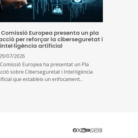
 Comissió Europea presenta un pla
acció per reforçar la ciberseguretat i
 intel·ligència artificial
29/07/2026
 Comissió Europea ha presentat un Pla
cció sobre Ciberseguretat i Intel·ligència
tificial que estableix un enfocament
ordinat perquè els Estats membres, les
preses i les autoritats públiques es
eficiïn de les oportunitats que ofereix la IA,
ordant al mateix temps els nous riscos que
a.