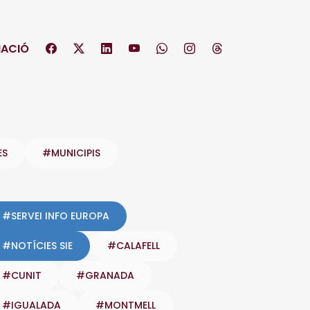
ACIÓ
ES
#MUNICIPIS
#SERVEI INFO EUROPA
#NOTÍCIES SIE
#CALAFELL
#CUNIT
#GRANADA
#IGUALADA
#MONTMELL