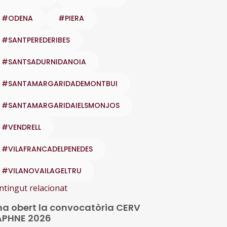
#ODENA
#PIERA
#SANTPEREDERIBES
#SANTSADURNIDANOIA
#SANTAMARGARIDADEMONTBUI
#SANTAMARGARIDAIELSMONJOS
#VENDRELL
#VILAFRANCADELPENEDES
#VILANOVAILAGELTRU
ntingut relacionat
ha obert la convocatòria CERV
APHNE 2026