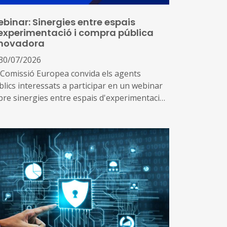
binar: Sinergies entre espais
experimentació i compra pública
novadora
30/07/2026
 Comissió Europea convida els agents
blics interessats a participar en un webinar
bre sinergies entre espais d'experimentació i
mpra pública innovadora, que tindrà lloc el 2
 setembre de 2026.