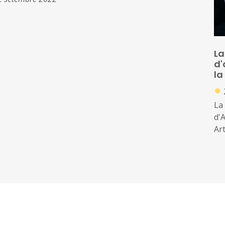
La
d'
la
●
La
d'A
Ar
co
em
ben
ab
cre