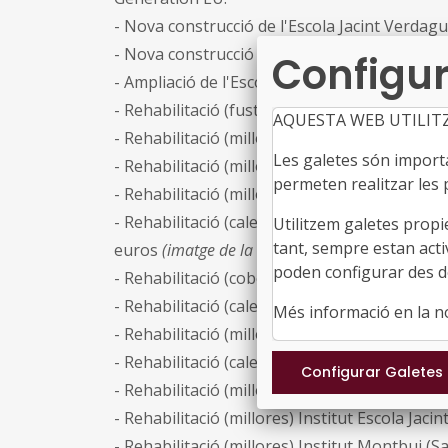
- Nova construcció de l'Escola Jacint Verdagu
- Nova construcció de l'Escola Teresa Godes 
Configur
- Ampliació de l'Escola Castell d'Òdena (Òden
- Rehabilitació (fusteria) Escola Mn. Jacint Ve
AQUESTA WEB UTILIT
- Rehabilitació (millores) Escola Santa Creu (C
Les galetes són importan
- Rehabilitació (millores) Institut camí del Ma
permeten realitzar les p
- Rehabilitació (millores) Escola Solcunit (Cun
- Rehabilitació (calefacció, ventilació i il·lumi
Utilitzem galetes propi
tant, sempre estan acti
euros
(imatge de la notícia)
.
poden configurar des de
- Rehabilitació (cobertes) Escola Ramon Caste
- Rehabilitació (calefacció i il·luminació) Ins
Més informació en la 
- Rehabilitació (millores) Institut Escola Cas
- Rehabilitació (calefacció i il·luminació) Insti
- Rehabilitació (millores) Institut Alexandre G
- Rehabilitació (millores) Institut Escola Jac
- Rehabilitació (millores) Institut Montbui 