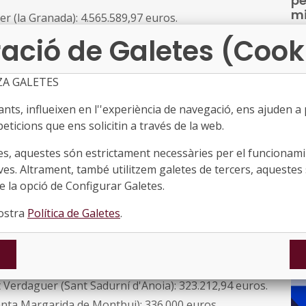
pe
mi
er (la Granada): 4.565.589,97 euros.
●
(el Montmell): 2.559.012,99 euros.
ació de Galetes (Cook
a): 3.136.639,30 euros.
Els
su
rdaguer (Calafell): 210.000 euros.
ZA GALETES
fi
alafell): 454.763,18 euros.
co
ts, influeixen en l''experiència de navegació, ens ajuden a pr
r (Calafell): 568.028,79 euros.
Eu
eticions que ens solicitin a través de la web.
it): 457.936,99 euros.
aju
nació) Institut Pere Vives i Vich (Igualada): 224.000
es, aquestes són estrictament necessàries per el funcionamin
mil
ves. Altrament, també utilitzem galetes de tercers, aquestes 
 la opció de Configurar Galetes.
lltort (Igualada): 56.000 euros.
titut Joan Mercader (Igualada): 568.401,68 euros.
nostra
Política de Galetes
.
tell d'Òdena (Òdena): 171.100,29 euros.
tut - Escola Piera (Piera): 227.360,06 euros.
al·li (Sant Pere de Ribes): 150.322,23 euros.
int Verdaguer (Sant Sadurní d'Anoia): 323.212,94 euros.
(Santa Margarida de Montbui): 336.000 euros.