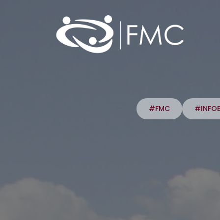
#FMC
#INFO