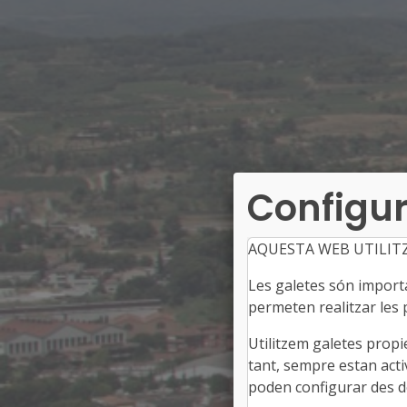
Configur
AQUESTA WEB UTILIT
Les galetes són importan
permeten realitzar les p
Utilitzem galetes propi
tant, sempre estan acti
poden configurar des de