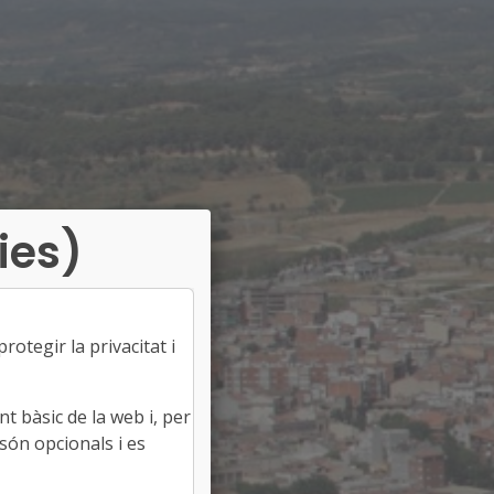
ies)
otegir la privacitat i
t bàsic de la web i, per
són opcionals i es