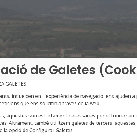
ació de Galetes (Cook
ZA GALETES
ts, influeixen en l''experiència de navegació, ens ajuden a pr
eticions que ens solicitin a través de la web.
es, aquestes són estrictament necessàries per el funcionamin
ves. Altrament, també utilitzem galetes de tercers, aquestes 
 la opció de Configurar Galetes.