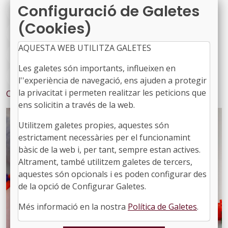
Configuració de Galetes
#PINEDADEMAR
#PREMIADEMAR
(Cookies)
#SABADELL
#SANTBOIDELLOBREGAT
AQUESTA WEB UTILITZA GALETES
#SANTACOLOMADEGRAMENET
#TERRASSA
Les galetes són importants, influeixen en
#ÀREA DRETS SOCIALS
l''experiència de navegació, ens ajuden a protegir
la privacitat i permeten realitzar les peticions que
Contingut relacionat
ens solicitin a través de la web.
Utilitzem galetes propies, aquestes són
estrictament necessàries per el funcionamint
bàsic de la web i, per tant, sempre estan actives.
Altrament, també utilitzem galetes de tercers,
aquestes són opcionals i es poden configurar des
de la opció de Configurar Galetes.
Més informació en la nostra
Política de Galetes
.