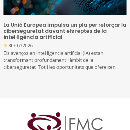
La Unió Europea impulsa un pla per reforçar la
ciberseguretat davant els reptes de la
intel·ligència artificial
●
30/07/2026
Els avenços en intel·ligència artificial (IA) estan
transformant profundament l’àmbit de la
ciberseguretat. Tot i les oportunitats que ofereixen
aquestes tecnologies per prevenir amenaces i reforçar
la protecció dels sistemes digitals, també poden ser
utilitzades per identificar vulnerabilitats, automatitzar
atacs i incrementar-ne l’abast i la velocitat
Davant d’aquest escenari, la Comissió Europea ha
presentat el Pla d'Acció sobre Ciberseguretat i IA, una
iniciativa que mobilitzarà els estats membres, la
indústria i diferents organitzacions europees per