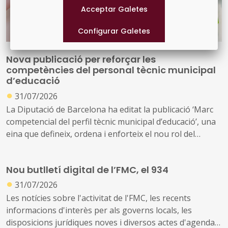
Nova publicació per reforçar les
competències del personal tècnic municipal
d’educació
●
31/07/2026
La Diputació de Barcelona ha editat la publicació ‘Marc
competencial del perfil tècnic municipal d’educació’, una
eina que defineix, ordena i enforteix el nou rol del
personal tècnic d’educació i el seu lideratge en el
desenvolupament i la gestió de les polítiques educatives
Nou butlletí digital de l’FMC, el 934
locals
●
31/07/2026
Les notícies sobre l'activitat de l'FMC, les recents
informacions d'interès per als governs locals, les
disposicions jurídiques noves i diversos actes d'agenda