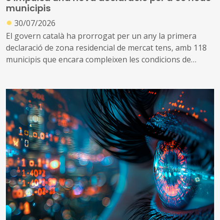
municipis
●
30/07/2026
El govern català ha prorrogat per un any la primera
declaració de zona residencial de mercat tens, amb 118
municipis que encara compleixen les condicions de
tensió d’assequibilitat al mercat de l’habitatge
A més, impulsa una nova declaració que inclou altres 53
municipis que no es consideraven de mercat tens, però
que s’ha identificat que ara compleixen les condicions
per aplicar el topall de preus