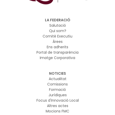
reforçar la seguretat digital de la Unió. El pla es basa en
el marc regulador europeu sobre IA i ciberseguretat i
vol garantir que els nous models d’IA es desenvolupin i
LA FEDERACIÓ
s’utilitzin de manera segura
Salutació
Qui som?
Comitè Executiu
Àrees
Ens adherits
Portal de transparència
Imatge Corporativa
NOTICIES
Actualitat
Comissions
Formació
Jurídiques
Focus d'Innovació Local
Altres actes
Mocions FMC