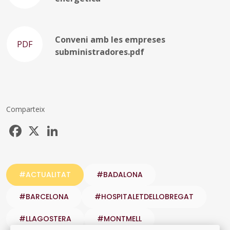
Conveni amb les empreses
PDF
subministradores.pdf
Comparteix
Facebook
X
LinkedIn
#ACTUALITAT
#BADALONA
#BARCELONA
#HOSPITALETDELLOBREGAT
#LLAGOSTERA
#MONTMELL