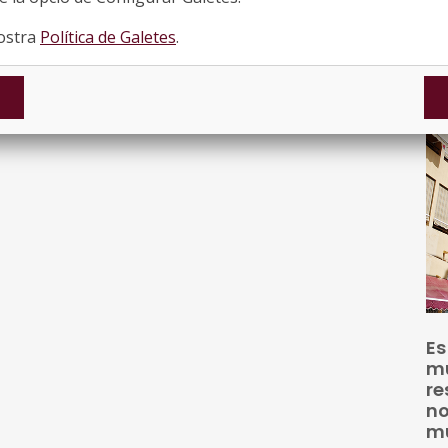
di
ex
nostra
Política de Galetes
.
re
Es
mu
re
no
mu