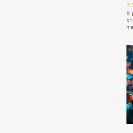
●
El
pr
me
co
d’a
A 
al
mer
com
de