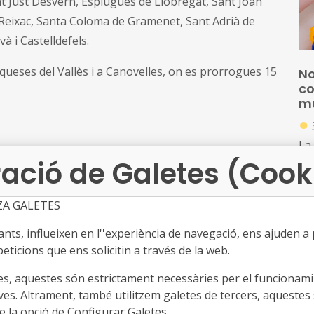
nt Just Desvern, Esplugues de Llobregat, Sant Joan
 Reixac, Santa Coloma de Gramenet, Sant Adrià de
à i Castelldefels.
ueses del Vallès i a Canovelles, on es prorrogues 15
No
co
mu
●
La
ació de Galetes (Cook
pub
mun
ord
ZA GALETES
d’e
No
de
ts, influeixen en l''experiència de navegació, ens ajuden a pr
●
ed
eticions que ens solicitin a través de la web.
Les
es, aquestes són estrictament necessàries per el funcionamin
re
ves. Altrament, també utilitzem galetes de tercers, aquestes 
loc
 la opció de Configurar Galetes.