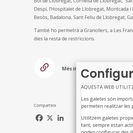
Boi de Llobregat, Cornellà de Llobregat, Sa
Despí, l’Hospitalet de Llobregat, Montcada i
Besòs, Badalona, Sant Feliu de Llobregat, Gav
També ho permetrà a Granollers, a Les Franq
dies la resta de restriccions.
Més informació
Configur
AQUESTA WEB UTILIT
Les galetes són importan
Comparteix
permeten realitzar les p
Facebook
X
LinkedIn
Utilitzem galetes propi
tant, sempre estan acti
poden configurar des de