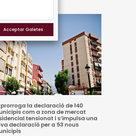
versos actes d'agenda us arriben amb aquest
emplar, el 934. També inclou les notícies
cents sobre fons europeus
 prorroga la declaració de 140
nicipis com a zona de mercat
sidencial tensionat i s’impulsa una
va declaració per a 53 nous
nicipis