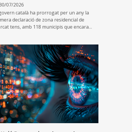
30/07/2026
 govern català ha prorrogat per un any la
imera declaració de zona residencial de
rcat tens, amb 118 municipis que encara
mpleixen les condicions de tensió
ssequibilitat al mercat de l’habitatge
més, impulsa una nova declaració que inclou
tres 53 municipis que no es consideraven de
cat tens, però que s’ha identificat que ara
pleixen les condicions per aplicar el topall
 preus