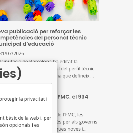
va publicació per reforçar les
mpetències del personal tècnic
nicipal d’educació
31/07/2026
 Diputació de Barcelona ha editat la
ies)
licació ‘Marc competencial del perfil tècnic
icipal d’educació’, una eina que defineix,
ena i enforteix el nou rol del personal tècnic
ducació i el seu lideratge en el
u butlletí digital de l’FMC, el 934
senvolupament i la gestió de les polítiques
otegir la privacitat i
ucatives locals
31/07/2026
 notícies sobre l'activitat de l'FMC, les
t bàsic de la web i, per
cents informacions d'interès per als governs
són opcionals i es
als, les disposicions jurídiques noves i