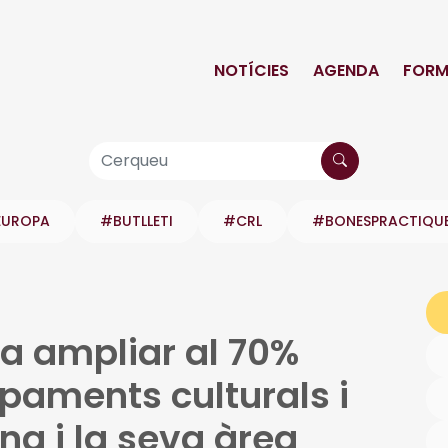
NOTÍCIES
AGENDA
FORM
EUROPA
#BUTLLETI
#CRL
#BONESPRACTIQU
a ampliar al 70%
paments culturals i
na i la seva àrea