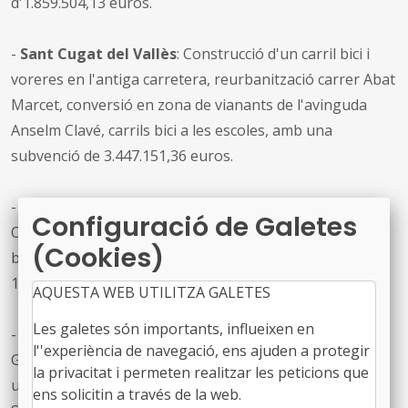
d'1.859.504,13 euros.
-
Sant Cugat del Vallès
: Construcció d'un carril bici i
voreres en l'antiga carretera, reurbanització carrer Abat
Marcet, conversió en zona de vianants de l'avinguda
Anselm Clavé, carrils bici a les escoles, amb una
subvenció de 3.447.151,36 euros.
-
Sant Joan Despí
: Implantació del carril a l'Avinguda
Configuració de Galetes
Onze de Setembre i carrer Major i adequació del carril
(Cookies)
bici del Passeig del Canal, amb una subvenció:
1.259.526,27 euros.
AQUESTA WEB UTILITZA GALETES
Les galetes són importants, influeixen en
-
Santa Coloma de Gramenet
: Urbanització Avinguda
l''experiència de navegació, ens ajuden a protegir
Generalitat, construcció del carril bici del sector nord,
la privacitat i permeten realitzar les peticions que
urbanització del carrer Vinyals, urbanització del carrer
ens solicitin a través de la web.