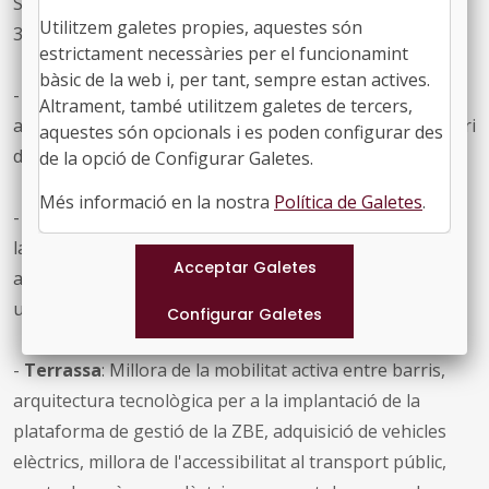
Sants i carrer d'en Baró, amb una subvenció de
Utilitzem galetes propies, aquestes són
3.423.341,44 euros.
estrictament necessàries per el funcionamint
bàsic de la web i, per tant, sempre estan actives.
-
Santa Perpètua de Mogoda
: Eliminació de barreres
Altrament, també utilitzem galetes de tercers,
arquitectòniques i millora de l'accessibilitat a peu al barri
aquestes són opcionals i es poden configurar des
de la Florida, amb una subvenció d'1.039.960 euros.
de la opció de Configurar Galetes.
Més informació en la nostra
Política de Galetes
.
-
Tarragona
: Implantació i posada en funcionament de
la ZBE a Tarragona, intercanviador d'autobusos i
adquisició de 4 autobusos impulsats per hidrogen, amb
una subvenció de 3.328.196,91 euros.
-
Terrassa
: Millora de la mobilitat activa entre barris,
arquitectura tecnològica per a la implantació de la
plataforma de gestió de la ZBE, adquisició de vehicles
elèctrics, millora de l'accessibilitat al transport públic,