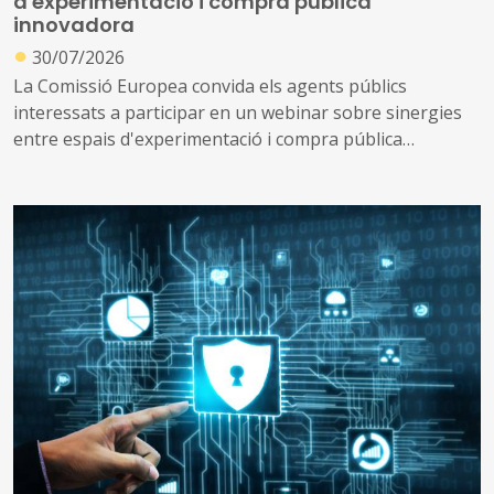
d'experimentació i compra pública
innovadora
●
30/07/2026
La Comissió Europea convida els agents públics
interessats a participar en un webinar sobre sinergies
entre espais d'experimentació i compra pública
innovadora, que tindrà lloc el 2 de setembre de 2026.