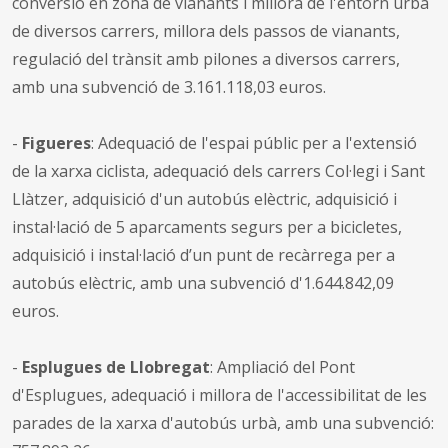
conversió en zona de vianants i millora de l'entorn urbà
de diversos carrers, millora dels passos de vianants,
regulació del trànsit amb pilones a diversos carrers,
amb una subvenció de 3.161.118,03 euros.
-
Figueres
: Adequació de l'espai públic per a l'extensió
de la xarxa ciclista, adequació dels carrers Col·legi i Sant
Llàtzer, adquisició d'un autobús elèctric, adquisició i
instal·lació de 5 aparcaments segurs per a bicicletes,
adquisició i instal·lació d’un punt de recàrrega per a
autobús elèctric, amb una subvenció d'1.644.842,09
euros.
-
Esplugues de Llobregat
: Ampliació del Pont
d'Esplugues, adequació i millora de l'accessibilitat de les
parades de la xarxa d'autobús urbà, amb una subvenció: