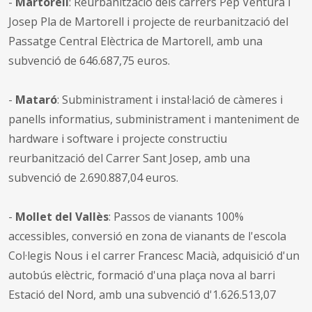
-
Martorell
: Reurbanització dels carrers Pep Ventura i
Josep Pla de Martorell i projecte de reurbanització del
Passatge Central Elèctrica de Martorell, amb una
subvenció de 646.687,75 euros.
-
Mataró
: Subministrament i instal·lació de càmeres i
panells informatius, subministrament i manteniment de
hardware i software i projecte constructiu
reurbanització del Carrer Sant Josep, amb una
subvenció de 2.690.887,04 euros.
-
Mollet del Vallès
: Passos de vianants 100%
accessibles, conversió en zona de vianants de l'escola
Col·legis Nous i el carrer Francesc Macià, adquisició d'un
autobús elèctric, formació d'una plaça nova al barri
Estació del Nord, amb una subvenció d'1.626.513,07