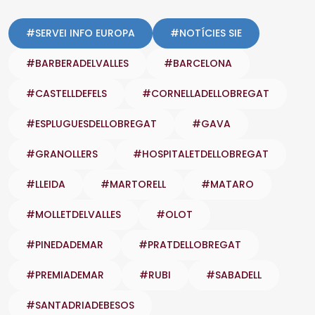
#SERVEI INFO EUROPA
#NOTÍCIES SIE
#BARBERADELVALLES
#BARCELONA
#CASTELLDEFELS
#CORNELLADELLOBREGAT
#ESPLUGUESDELLOBREGAT
#GAVA
#GRANOLLERS
#HOSPITALETDELLOBREGAT
#LLEIDA
#MARTORELL
#MATARO
#MOLLETDELVALLES
#OLOT
#PINEDADEMAR
#PRATDELLOBREGAT
#PREMIADEMAR
#RUBI
#SABADELL
#SANTADRIADEBESOS