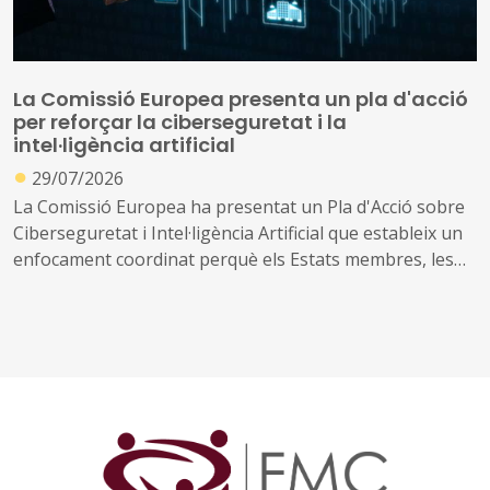
La Comissió Europea presenta un pla d'acció
per reforçar la ciberseguretat i la
intel·ligència artificial
●
29/07/2026
La Comissió Europea ha presentat un Pla d'Acció sobre
Ciberseguretat i Intel·ligència Artificial que estableix un
enfocament coordinat perquè els Estats membres, les
empreses i les autoritats públiques es beneficiïn de les
oportunitats que ofereix la IA, abordant al mateix temps
els nous riscos que crea.